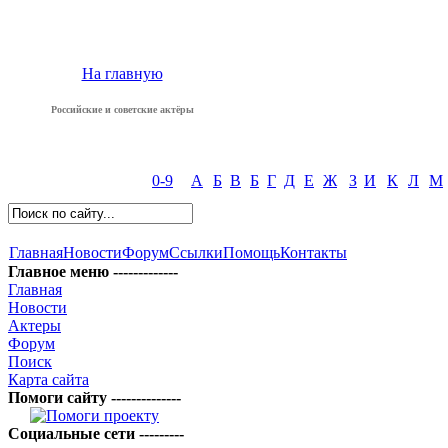
На главную
Российские и советские актёры
0-9
А
Б
В
Б
Г
Д
Е
Ж
З
И
К
Л
М
Главная
Новости
Форум
Ссылки
Помощь
Контакты
Главное меню -------------
Главная
Новости
Актеры
Форум
Поиск
Карта сайта
Помоги сайту --------------
Социальные сети ---------