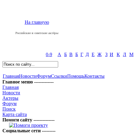
На главную
Российские и советские актёры
0-9
А
Б
В
Б
Г
Д
Е
Ж
З
И
К
Л
М
Главная
Новости
Форум
Ссылки
Помощь
Контакты
Главное меню -------------
Главная
Новости
Актеры
Форум
Поиск
Карта сайта
Помоги сайту --------------
Социальные сети ---------