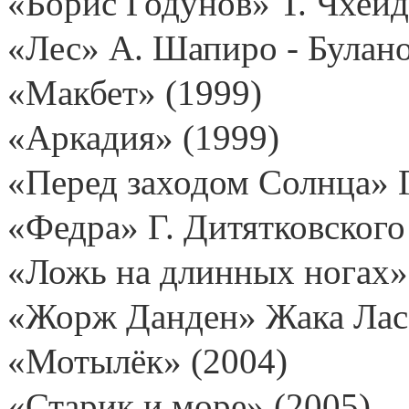
«Борис Годунов» Т. Чхеид
«Лес» А. Шапиро - Булано
«Макбет» (1999)
«Аркадия» (1999)
«Перед заходом Солнца» Г
«Федра» Г. Дитятковского
«Ложь на длинных ногах»
«Жорж Данден» Жака Ласс
«Мотылёк» (2004)
«Старик и море» (2005)