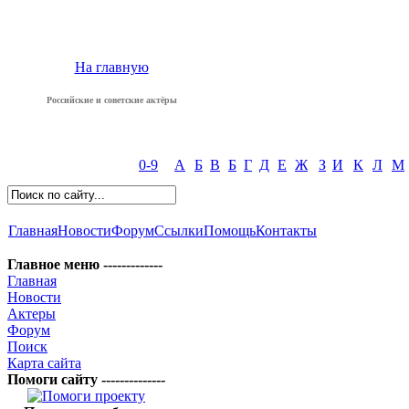
На главную
Российские и советские актёры
0-9
А
Б
В
Б
Г
Д
Е
Ж
З
И
К
Л
М
Главная
Новости
Форум
Ссылки
Помощь
Контакты
Главное меню -------------
Главная
Новости
Актеры
Форум
Поиск
Карта сайта
Помоги сайту --------------