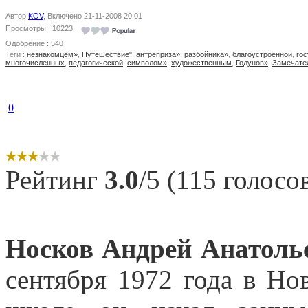
Автор
KOV
, Включено 21-11-2008 20:01
Просмотры : 10223
Одобрение : 540
Теги :
незнакомцем»
,
Путешествие"
,
антреприза»
,
разбойника»
,
благоустроенной
,
го
многочисленных
,
педагогической
,
символом»
,
художественным
,
Годунов»
,
Замечате
0
Рейтинг
3.0
/5 (115 голосо
Носков Андрей Анатоль
сентября 1972 года в Но