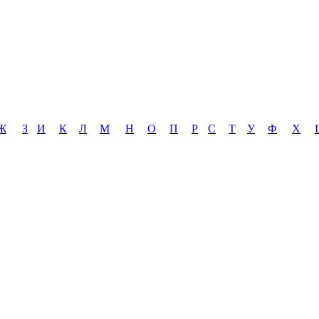
Ж
З
И
К
Л
М
Н
О
П
Р
С
Т
У
Ф
Х