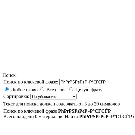
Поиск
Поиск по ключевой фразе:
Любое слово
Все слова
Целую фразу
Сортировка:
Текст для поиска должен содержать от 3 до 20 символов
Поиск по ключевой фразе
РћРґРЅРѕРєР»Р°СЃСЃР
Всего найдено 0 материалов. Найти
РћРґРЅРѕРєР»Р°СЃСЃР
с