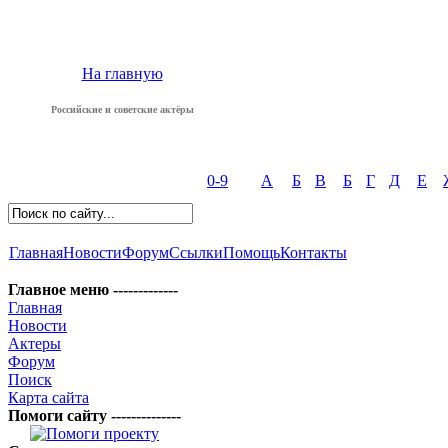
На главную
Российские и советские актёры
0-9
А
Б
В
Б
Г
Д
Е
Главная
Новости
Форум
Ссылки
Помощь
Контакты
Главное меню -------------
Главная
Новости
Актеры
Форум
Поиск
Карта сайта
Помоги сайту --------------