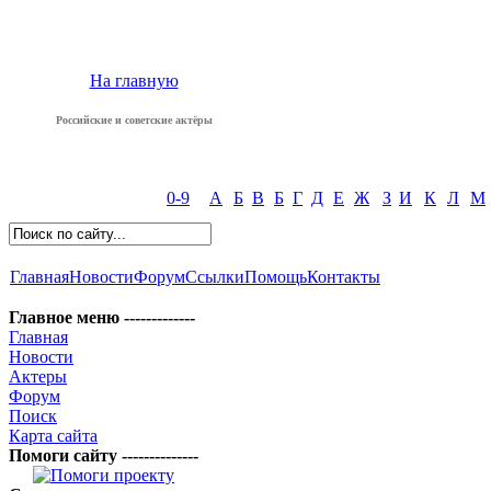
На главную
Российские и советские актёры
0-9
А
Б
В
Б
Г
Д
Е
Ж
З
И
К
Л
М
Главная
Новости
Форум
Ссылки
Помощь
Контакты
Главное меню -------------
Главная
Новости
Актеры
Форум
Поиск
Карта сайта
Помоги сайту --------------