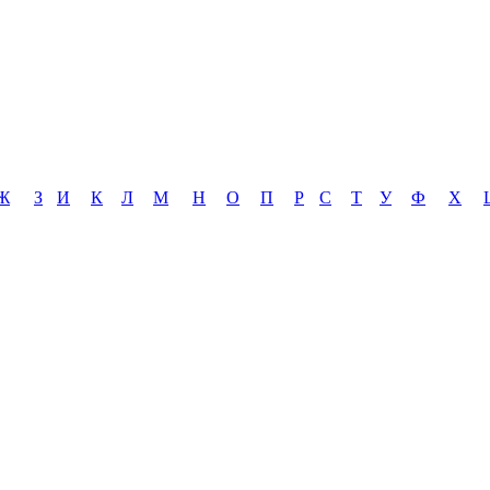
Ж
З
И
К
Л
М
Н
О
П
Р
С
Т
У
Ф
Х