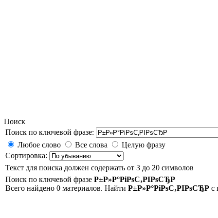
Поиск
Поиск по ключевой фразе:
Любое слово
Все слова
Целую фразу
Сортировка:
Текст для поиска должен содержать от 3 до 20 символов
Поиск по ключевой фразе
Р±Р»Р°РіРѕС‚РІРѕСЂР
Всего найдено 0 материалов. Найти
Р±Р»Р°РіРѕС‚РІРѕСЂР
с