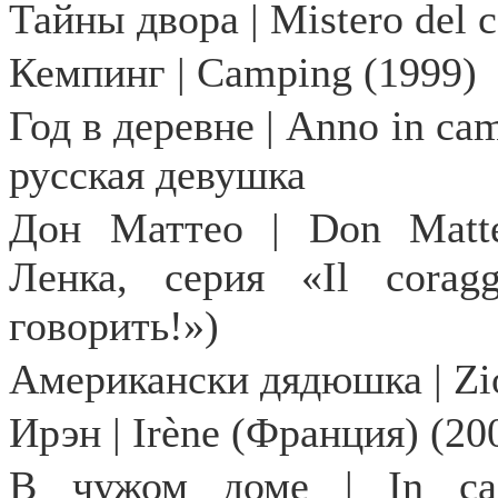
Тайны
двора
| Mistero del co
Кемпинг | Camping (1999)
Год в деревне | Anno in ca
русская девушка
Дон Маттео | Don Matte
Ленка, серия «Il corag
говорить!»)
Американски дядюшка | Zio
Ирэн | Irène (Франция) (20
В чужом доме | In casa