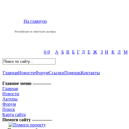
На главную
Российские и советские актёры
0-9
А
Б
В
Б
Г
Д
Е
Ж
З
И
К
Л
М
Главная
Новости
Форум
Ссылки
Помощь
Контакты
Главное меню -------------
Главная
Новости
Актеры
Форум
Поиск
Карта сайта
Помоги сайту --------------