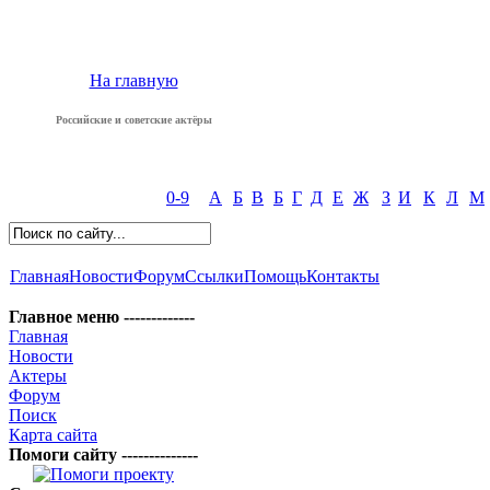
На главную
Российские и советские актёры
0-9
А
Б
В
Б
Г
Д
Е
Ж
З
И
К
Л
М
Главная
Новости
Форум
Ссылки
Помощь
Контакты
Главное меню -------------
Главная
Новости
Актеры
Форум
Поиск
Карта сайта
Помоги сайту --------------