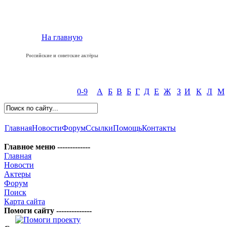
На главную
Российские и советские актёры
0-9
А
Б
В
Б
Г
Д
Е
Ж
З
И
К
Л
М
Главная
Новости
Форум
Ссылки
Помощь
Контакты
Главное меню -------------
Главная
Новости
Актеры
Форум
Поиск
Карта сайта
Помоги сайту --------------