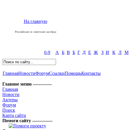
На главную
Российские и советские актёры
0-9
А
Б
В
Б
Г
Д
Е
Ж
З
И
К
Л
М
Главная
Новости
Форум
Ссылки
Помощь
Контакты
Главное меню -------------
Главная
Новости
Актеры
Форум
Поиск
Карта сайта
Помоги сайту --------------