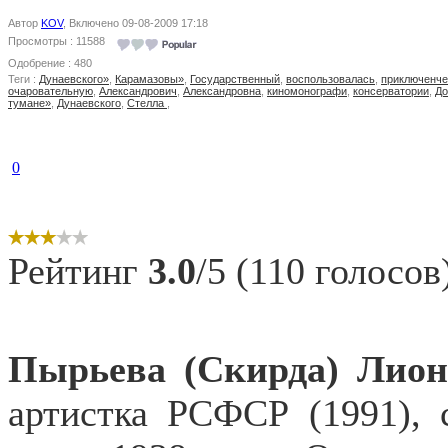
Автор
KOV
, Включено 09-08-2009 17:18
Просмотры : 11588
Одобрение : 480
Теги :
Дунаевского»
,
Карамазовы»
,
Государственный
,
воспользовалась
,
приключенч
очаровательную
,
Александрович
,
Александровна
,
киномонографи
,
консерватории
,
До
тумане»
,
Дунаевского
,
Стелла
,
0
Рейтинг
3.0
/5 (110 голосов
Пырьева (Скирда) Лион
артистка РСФСР (1991), с