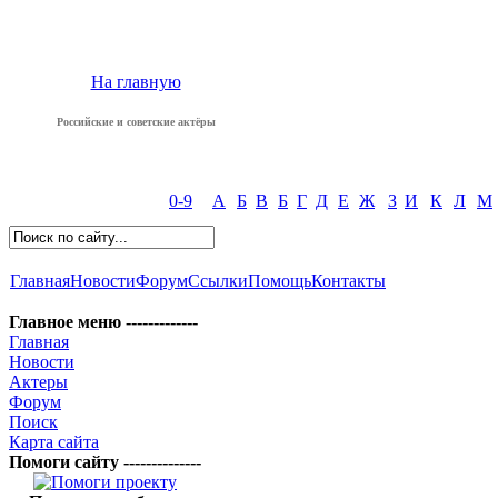
На главную
Российские и советские актёры
0-9
А
Б
В
Б
Г
Д
Е
Ж
З
И
К
Л
М
Главная
Новости
Форум
Ссылки
Помощь
Контакты
Главное меню -------------
Главная
Новости
Актеры
Форум
Поиск
Карта сайта
Помоги сайту --------------