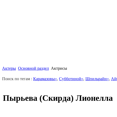
Актеры
Основной раздел
Актрисы
Поиск по тегам :
Карамазовы»
,
Субботиной»
,
Шпильрайн»
,
Ай
Пырьева (Скирда) Лионелла