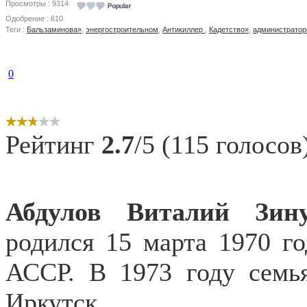
Просмотры : 9314
Одобрение : 610
Теги :
Бальзаминова»
,
энергостроительном
,
Антикиллер
,
Кадетство»
,
администрато
0
Рейтинг
2.7
/5 (115 голосов
Абдулов Виталий Зину
родился 15 марта 1970 го
АССР. В 1973 году семья
Иркутск.