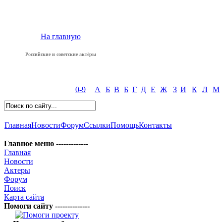
На главную
Российские и советские актёры
0-9
А
Б
В
Б
Г
Д
Е
Ж
З
И
К
Л
М
Главная
Новости
Форум
Ссылки
Помощь
Контакты
Главное меню -------------
Главная
Новости
Актеры
Форум
Поиск
Карта сайта
Помоги сайту --------------