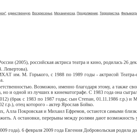
ион"
,
единственную
,
Воскресенье
,
Механическа
,
Продолжение
,
Террористка
,
Фильмогр
оссии (2005), российская актриса театра и кино, родилась 26 дек
. Левертова).
АТ им. М. Горького, с 1988 по 1989 годы - актрисой Театра-ст
а.
ветственностью. Возможно, именно благодаря этому, а также с
 но и одной из лучших в кинематографе. С 1983 года она сыграл
12) (брак с 1983 по 1987 годы; сын Степан, 01.11.1986 г.р.) и
02 г.р.), отец которого - актер Ярослав Бойко.
ых, Алла Покровская и Михаил Ефремов, остаются самыми близк
ем жить. А остановки, перерывы между ролями дают возможность у
09 года). 6 февраля 2009 года Евгения Добровольская родила д