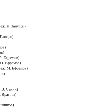
еж. К. Занусси)
 Шапиро)
)
мов)
ов)
О. Ефремов)
 О. Ефремов)
реж. М. Ефремов)
ик)
. В. Сенин)
. Врагова)
енников)