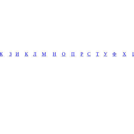
Ж
З
И
К
Л
М
Н
О
П
Р
С
Т
У
Ф
Х