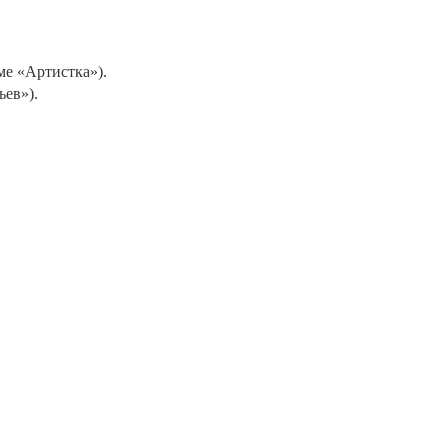
.
ме «Артистка»).
ьев»).