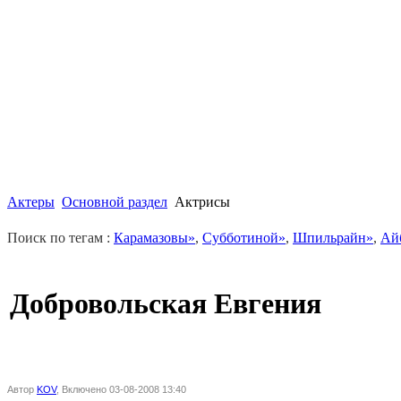
Актеры
Основной раздел
Актрисы
Поиск по тегам :
Карамазовы»
,
Субботиной»
,
Шпильрайн»
,
Ай
Добровольская Евгения
Автор
KOV
, Включено 03-08-2008 13:40