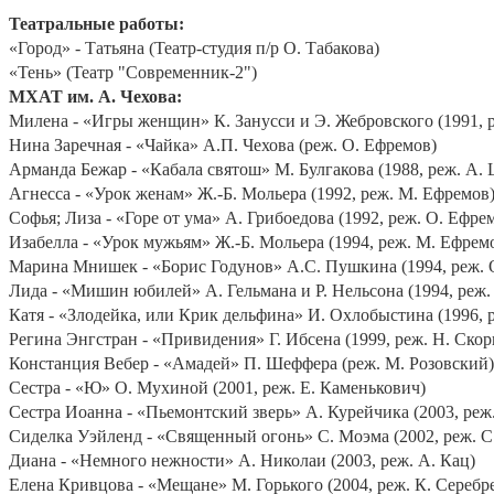
Театральные работы:
«Город» - Татьяна (Театр-студия п/р О. Табакова)
«Тень» (Театр "Современник-2")
МХАТ им. А. Чехова:
Милена - «Игры женщин» К. Занусси и Э. Жебровского (1991, р
Нина Заречная - «Чайка» А.П. Чехова (реж. О. Ефремов)
Арманда Бежар - «Кабала святош» М. Булгакова (1988, реж. А.
Агнесса - «Урок женам» Ж.-Б. Мольера (1992, реж. М. Ефремов
Софья; Лиза - «Горе от ума» А. Грибоедова (1992, реж. О. Ефре
Изабелла - «Урок мужьям» Ж.-Б. Мольера (1994, реж. М. Ефрем
Марина Мнишек - «Борис Годунов» А.С. Пушкина (1994, реж. 
Лида - «Мишин юбилей» А. Гельмана и Р. Нельсона (1994, реж.
Катя - «Злодейка, или Крик дельфина» И. Охлобыстина (1996, 
Регина Энгстран - «Привидения» Г. Ибсена (1999, реж. Н. Скор
Констанция Вебер - «Амадей» П. Шеффера (реж. М. Розовский)
Сестра - «Ю» О. Мухиной (2001, реж. Е. Каменькович)
Сестра Иоанна - «Пьемонтский зверь» А. Курейчика (2003, реж
Сиделка Уэйленд - «Священный огонь» С. Моэма (2002, реж. С
Диана - «Немного нежности» А. Николаи (2003, реж. А. Кац)
Елена Кривцова - «Мещане» М. Горького (2004, реж. К. Серебр