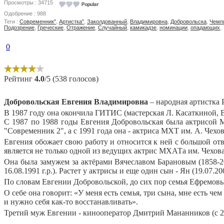
Просмотры : 34715
Одобрение : 988
Теги :
Современник"
,
Артистка"
,
Заколдованный
,
Владимировна
,
Добровольска
,
Чемп
Подозрение
,
Греческие
,
Отражение
,
Случайный
,
камикадзе
,
номинации
,
опадающих
,
0
Рейтинг
4.0
/5 (538 голосов)
Добровольская Евгения
Владимировна
– народная артистка Р
В 1987 году она окончила ГИТИС (мастерская Л. Касаткиной, В
С 1987 по 1988 годы Евгения Добровольская была актрисой МХ
"Современник
2
", а с 1991 года она - актриса МХТ им. А. Чехов
Евгения обожает свою работу и относится к ней с большой от
является не только одной из ведущих актрис МХАТа им. Чехова,
Она была замужем за актёрами Вячеславом Барановым (1858-20
16.08.1991 г.р.). Растет у актрисы и еще один сын - Ян (19.07.20
По словам Евгении Добровольской, до сих пор семья Ефремов
О себе она говорит: «У меня есть семья, три сына, мне есть ч
и нужно себя как-то восстанавливать».
Третий муж Евгении - кинооператор Дмитрий Мананников (с 20