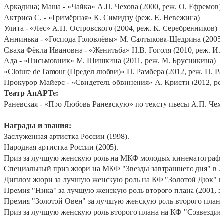
Аркадина; Маша - «Чайка» А.П. Чехова (2000, реж. О. Ефремов
Актриса С. - «Гримёрная» К. Симидзу (реж. Е. Невежина)
Улита - «Лес» А.Н. Островского (2004, реж. К. Серебренников)
Аннинька - «Господа Головлёвы» М. Салтыкова-Щедрина (2005,
Сваха Фёкла Ивановна - «Женитьба» Н.В. Гоголя (2010, реж. И
Ада - «Письмовник» М. Шишкина (2011, реж. М. Брусникина)
«
Cloture
de
l
'
amour
(Предел любви)» П. Рамбера (2012, реж. П. Р
Прокурор Майерс - «Свидетель обвинения» А. Кристи (2012, р
Театр АпАРТе:
Раневская - «Про Любовь Раневскую» по тексту пьесы А.П. Ч
Награды и звания:
Заслуженная артистка России (1998).
Народная артистка России (2005).
Приз за лучшую женскую роль на МКФ молодых кинематографист
Специальный приз жюри на МКФ "Звезды завтрашнего дня" в Же
Диплом жюри за лучшую женскую роль на КФ "Золотой Дюк" в О
Премия "Ника" за лучшую женскую роль второго плана (2001, 
Премия "Золотой Овен" за лучшую женскую роль второго плана
Приз за лучшую женскую роль второго плана на КФ "Созвездие"