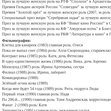
Приз за лучшую женскую роль на РТФ "Сполохи" в Архангельск
Премия Гильдии актеров России "Созвездие" за лучшую женскую
Премия "Золотой орёл" за лучшую женскую роль (2007, за роль
Специальный приз жюри "Серебряная ладья" за лучшую женскую
Приз за лучшую женскую роль на КФ "Виват кино России!" в С
Приз за лучшую женскую роль на КФ "Амурская осень" в Благов
Приз за лучшую женскую роль на РКФ "Литература и кино" в Га
Фильмография:
Клетка для канареек (1983) главная роль: Олеся
Пока не выпал снег (1984) роль: Алла Скороходова, старшекла
Контракт века (1985) роль: Катя, дочь Фетисова
В одну-единственную жизнь (1986) роль: Вика, дочь Зоренко
Моонзунд (1987) роль: Ирина Артеньева, сестра
Филиал (1988) роль: Ирина, лаборант
Командировка (1988)
Зелёный огонь козы (1989)
Когда мне будет 54 года (1989) роль: Рита, подруга Лиды
Первый этаж (1990) главная роль: Надя
По 206-й... (1990) главная роль: Тоня Андреевская, корреспонд
Фанат
2 (1990) роль: Катя
Террористка (1991) главная роль: нежданная гостья