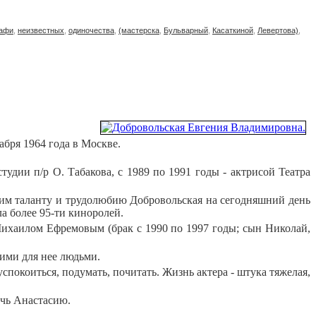
афи
,
неизвестных
,
одиночества
,
(мастерска
,
Бульварный
,
Касаткиной
,
Левертова)
,
абря 1964 года в Москве.
удии п/р О. Табакова, с 1989 по 1991 годы - актрисой Театра
воим таланту и трудолюбию Добровольская на сегодняшний день
а более 95-ти киноролей.
 Михаилом Ефремовым (брак с 1990 по 1997 годы; сын Николай,
ими для нее людьми.
спокоиться, подумать, почитать. Жизнь актера - штука тяжелая,
очь Анастасию.