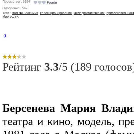
Просмотры : 9354
Одобрение : 567
Теги :
мальчишескими»
,
коллекционирование
,
мелодраматических
,
привлекательнос
Маргоша»
,
0
Рейтинг
3.3
/5 (189 голосов
Берсенева Мария Влади
театра и кино, модель, пр