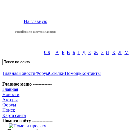
На главную
Российские и советские актёры
0-9
А
Б
В
Б
Г
Д
Е
Ж
З
И
К
Л
М
Главная
Новости
Форум
Ссылки
Помощь
Контакты
Главное меню -------------
Главная
Новости
Актеры
Форум
Поиск
Карта сайта
Помоги сайту --------------