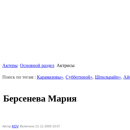
Актеры
Основной раздел
Актрисы
Поиск по тегам :
Карамазовы»
,
Субботиной»
,
Шпильрайн»
,
Ай
Берсенева Мария
Автор
KOV
, Включено 21-11-2009 18:07