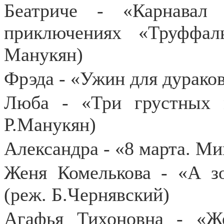
Беатриче - «Карнавал
приключениях «Труффал
Манукян)
Фрэда - «Ужин для дурако
Люба - «Три грустных 
Р.Манукян)
Александра - «8 марта. Ми
Женя Комелькова - «А зо
(реж. Б.Чернявский)
Агафья Тихоновна - «Ж