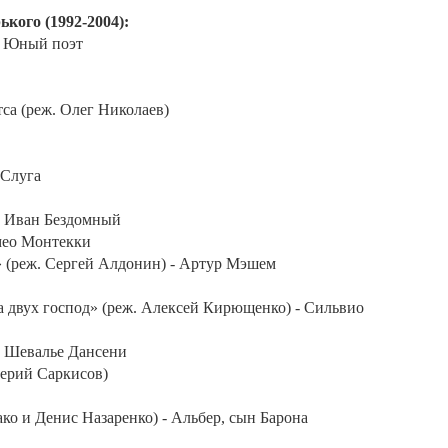
кого (1992-2004):
- Юный поэт
са (реж. Олег Николаев)
 Слуга
- Иван Бездомный
мео Монтекки
» (реж. Сергей Алдонин) - Артур Мэшем
а двух господ» (реж. Алексей Кирющенко) - Сильвио
- Шевалье Дансени
лерий Саркисов)
о и Денис Назаренко) - Альбер, сын Барона