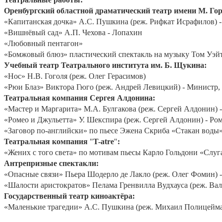
Оренбургский областной драматический театр имени М. Горь
«Капитанская дочка» А.С. Пушкина (реж. Рифкат Исрафилов) 
«Вишнёвый сад» А.П. Чехова - Лопахин
«Любовный пентагон»
«Бомжовый блюз» пластический спектакль на музыку Том Уэйт
Учебный театр Театрального института им. Б. Щукина:
«Нос» Н.В. Гоголя (реж. Олег Герасимов)
«Рюи Блаз» Виктора Гюго (реж. Андрей Левицкий) - Министр,
Театральная компания Сергея Алдонина:
«Мастер и Маргарита» М.А. Булгакова (реж. Сергей Алдонин) 
«Ромео и Джульетта» У. Шекспира (реж. Сергей Алдонин) - Ро
«Заговор по-английски» по пьесе Эжена Скриба «Стакан воды
Театральная компания
"
T
-
atre
"
:
«Жених с того света» по мотивам пьесы Карло Гольдони «Слуг
Антрепризные спектакли:
«Опасные связи» Пьера Шодерло де Лакло (реж. Олег Фомин) 
«Шалости аристократов» Пелама Гренвилла Вудхауса (реж. Ва
Государственный театр киноактёра:
«Маленькие трагедии» А.С. Пушкина (реж. Михаил Полицеймак