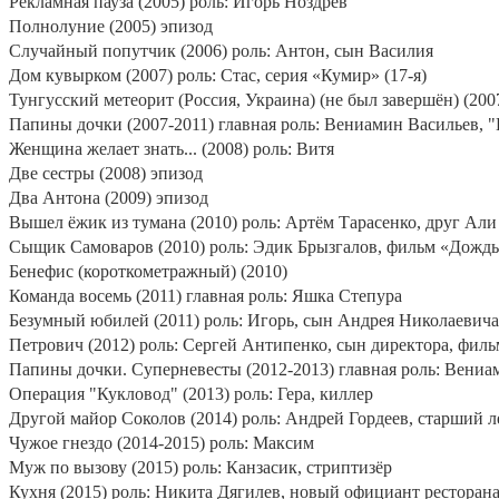
Рекламная пауза (2005) роль: Игорь Ноздрёв
Полнолуние (2005) эпизод
Случайный попутчик (2006) роль: Антон, сын Василия
Дом кувырком (2007) роль: Стас, серия «Кумир» (17-я)
Тунгусский метеорит (Россия, Украина) (не был завершён) (200
Папины дочки (2007-2011) главная роль: Вениамин Васильев, 
Женщина желает знать... (2008) роль: Витя
Две сестры (2008) эпизод
Два Антона (2009) эпизод
Вышел ёжик из тумана (2010) роль: Артём Тарасенко, друг Али
Сыщик Самоваров (2010) роль: Эдик Брызгалов, фильм «Дождь»
Бенефис (короткометражный) (2010)
Команда восемь (2011) главная роль: Яшка Степура
Безумный юбилей (2011) роль: Игорь, сын Андрея Николаевича
Петрович (2012) роль: Сергей Антипенко, сын директора, филь
Папины дочки. Суперневесты (2012-2013) главная роль: Вениа
Операция "Кукловод" (2013) роль: Гера, киллер
Другой майор Соколов (2014) роль: Андрей Гордеев, старший 
Чужое гнездо (2014-2015) роль: Максим
Муж по вызову (2015) роль: Канзасик, стриптизёр
Кухня (2015) роль: Никита Дягилев, новый официант ресторана