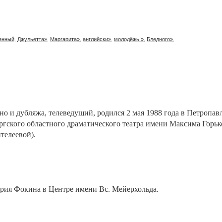
енный
,
Джульетта»
,
Маргарита»
,
английски»
,
молодёжь!»
,
Бледного»
,
ино и дубляжа, телеведущий, родился 2 мая 1988 года в Петропа
бургского областного драматического театра имени Максима Горьк
телеевой).
ерия Фокина в Центре имени Вс. Мейерхольда.