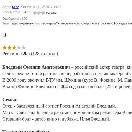
Автор
KOV
, Включено 16-03-2017 14:25
Просмотры : 6470
Одобрение : 620
Теги :
аристократов»
,
миллионером?»
,
нереального»
,
короткометражный
,
Государств
0
Рейтинг
2.9
/5 (128 голосов)
Бледный Филипп Анатольевич
– российский актер театра, к
С четырех лет он играет на сцене, работал в спектаклях Орен
В 2009 году окончил ВТУ им. Щукина (курс В. Фокина, М. Пан
В кино Филипп Бледный с 2004 года сыграл более 25-ти ролей.
Семья:
Отец - Заслуженный артист России Анатолий Бледный.
Мать - Светлана Бледная работает помощником режиссёра Вал
Старший брат - актёр кино и дубляжа Илья Бледный.
Театральные работы: