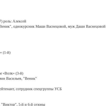
7) роль: Алексей
"Веник", однокурсник Маши Васнецовой, муж Даши Васнецовой (
 (1-й)
м «Волк» (3-й)
мин Васильев, "Веник"
лейтенант, сотрудник спецгруппы УСБ
 "Виктор", 5-й и 6-й сезоны