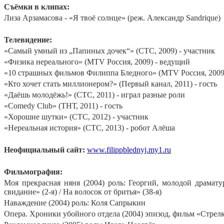
Съёмки в клипах:
Лиза Арзамасова - «Я твоё солнце» (реж. Александр Sandrique)
Телевидение:
«Самый умный из „Папиных дочек“» (СТС, 2009) - участник
«Физика нереального» (MTV Россия, 2009) - ведущий
«10 страшных фильмов Филиппа Бледного» (MTV Россия, 2009)
«Кто хочет стать миллионером?» (Первый канал, 2011) - гость
«Даёшь молодёжь!» (СТС, 2011) - играл разные роли
«Comedy Club» (ТНТ, 2011) - гость
«Хорошие шутки» (СТС, 2012) - участник
«Нереальная история» (СТС, 2013) - робот Алёша
Неофициальный сайт:
www
.filippblednyj.my1.ru
Фильмография:
Моя прекрасная няня (2004) роль: Георгий, молодой драмат
свидание» (2-я) / На волосок от бритья» (38-я)
Наваждение (2004) роль: Коля Сапрыкин
Опера. Хроники убойного отдела (2004) эпизод, фильм «Стрелк