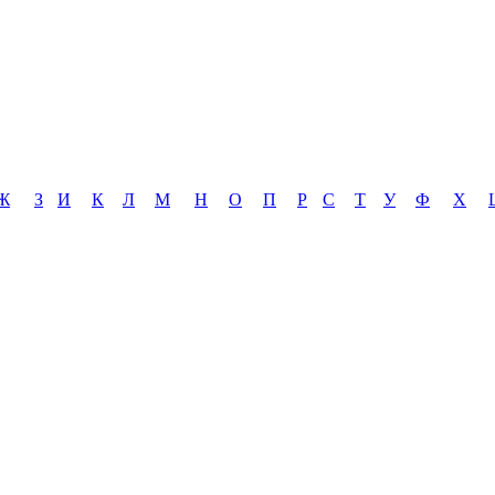
Ж
З
И
К
Л
М
Н
О
П
Р
С
Т
У
Ф
Х