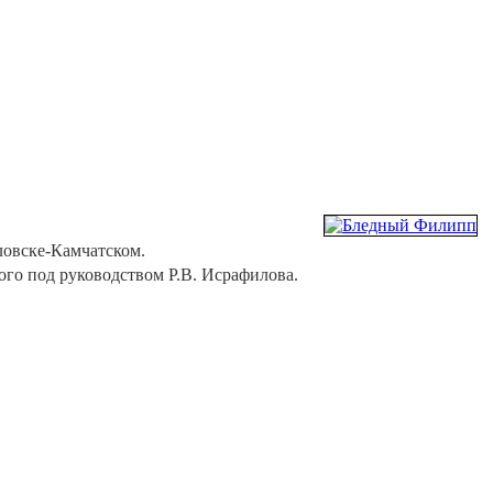
вловске-Камчатском.
ого под руководством Р.В. Исрафилова.