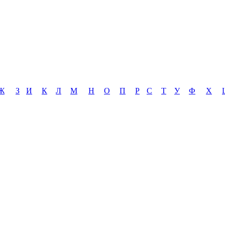
Ж
З
И
К
Л
М
Н
О
П
Р
С
Т
У
Ф
Х