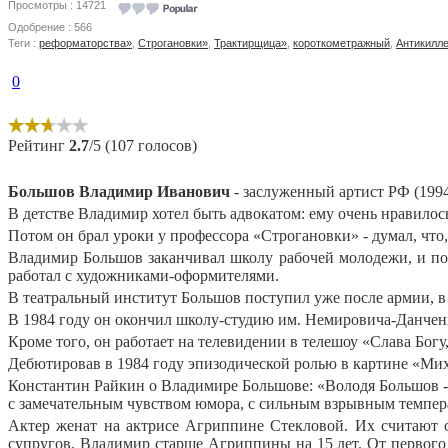
Просмотры : 14721
Одобрение : 566
Теги :
реформаторства»
,
Строгановки»
,
Трактирщица»
,
короткометражный
,
Антикилл
0
Рейтинг
2.7
/5 (107 голосов)
Большов Владимир Иванович
- заслуженный артист РФ (1994)
В детстве Владимир хотел быть адвокатом: ему очень нравилос
Потом он брал уроки у профессора «Строгановки» - думал, что,
Владимир Большов заканчивал школу рабочей молодежи, и пос
работал с художниками-оформителями.
В театральный институт Большов поступил уже после армии, в 
В 1984 году он окончил школу-студию им. Немировича-Данченк
Кроме того, он работает на телевидении в телешоу «Слава Богу
Дебютировав в 1984 году эпизодической ролью в картине «Мих
Константин Райкин о Владимире Большове: «Володя Большов - 
с замечательным чувством юмора, с сильным взрывным темпера
Актер женат на актрисе Агриппине Стекловой. Их считают о
супругов. Владимир старше Агриппины на 15 лет. От первого б