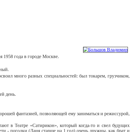
я 1958 года в городе Москве.
нный.
своил много разных специальностей: был токарем, грузчиком,
ей день.
хорошей фантазией, позволяющей ему заниматься и режиссурой,
ают в Театре «Сатирикон», который когда-то и свел будущих
ти - погодки (Даня старше на 1 год) очень дружны, как брат и