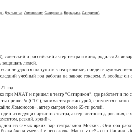
ер
,
Джульетта»
,
Ломоносов»
,
Сатирикон»
,
Бержерак»
,
Сатирикон"
,
, советский и российский актер театра и кино, родился 22 январ
ь защищать людей.
 если не удастся поступить в театральный, пойдёт в художестве
ледний учебный год работал на заводе токарем. А вообще он о
21 год.
о при МХАТ и пришел в театр "Сатирикон", где работает и по с
, ты пришел!» (СТС), занимается режиссурой, снимается в кино.
айло Ломоносов», актер сыграл более 65-ти ролей.
один из ведущих артистов театра, актер внятного дарования, с 
ментом, резкий, яркий».
дной из самых ярких пар театральной Москвы. Они оба работ
рака (жена умерла) у него дочка Маша, у неё - сын Даниил. Де