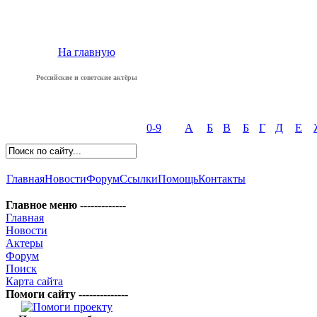
На главную
Российские и советские актёры
0-9
А
Б
В
Б
Г
Д
Е
Главная
Новости
Форум
Ссылки
Помощь
Контакты
Главное меню -------------
Главная
Новости
Актеры
Форум
Поиск
Карта сайта
Помоги сайту --------------