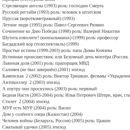
Стреляющие ангелы (1993) роль: господин Смерть
Русский регтайм (1993) роль: человек в штатском
Пруссак (короткометражный) (1993)
Летние люди (1995) роль: Павел Сергеевич Рюмин
Сочинение ко Дню Победы (1998) роль: Валерий Никитин
Шутить изволите? (киноальманах) (1999) роль: профессор
Багдадский вор (телеспектакль) (1999)
Простые истины (1999-2003) роль: папа Димы Князева
Истинные происшествия, или Безумный день монтёра (Россия, 
Львиная доля (2001) роль: прапорщик МВД
Саломея (не был завершён) (2001) эпизод
Каменская
2 (2002) роль: Виктор Тришкан, фильмы «Украденный
Антикиллер
2 (2003) эпизод
А поутру они проснулись (2003) роль: нервный
Бедная Настя (2003-2004) роль: Илья Петрович Штерн, врач, с
Стилет
2 (2004) эпизод
МУР есть МУР (2004) роль: Васин
Дом у солёного озера (Казахстан) (2004)
Человек войны (Беларусь, Россия) (2005) роль: Цыкин
Сматывай удочки (2005) эпизод