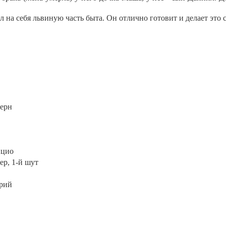
 на себя львиную часть быта. Он отлично готовит и делает это 
терн
нцио
ер, 1-й шут
арий