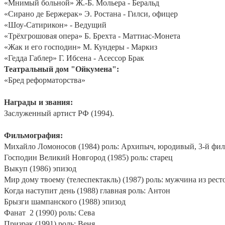
«Мнимый больной» Ж.-Б. Мольера - Беральд
«Сирано де Бержерак» Э. Ростана - Гилси, офицер
«Шоу-Сатирикон» - Ведущий
«Трёхгрошовая опера» Б. Брехта - Маттиас-Монета
«Жак и его господин» М. Кундеры - Маркиз
«Гедда Габлер» Г. Ибсена - Асессор Брак
Театральный дом "Ойкумена":
«Бред реформаторства»
Награды и звания:
Заслуженный артист РФ (1994).
Фильмография:
Михайло Ломоносов (1984) роль: Архипыч, юродивый, 3-й фи
Господин Великий Новгород (1985) роль: старец
Выкуп (1986) эпизод
Мир дому твоему (телеспектакль) (1987) роль: мужчина из рест
Когда наступит день (1988) главная роль: Антон
Брызги шампанского (1988) эпизод
Фанат
2 (1990) роль: Сева
Призрак (1991) роль: Веня