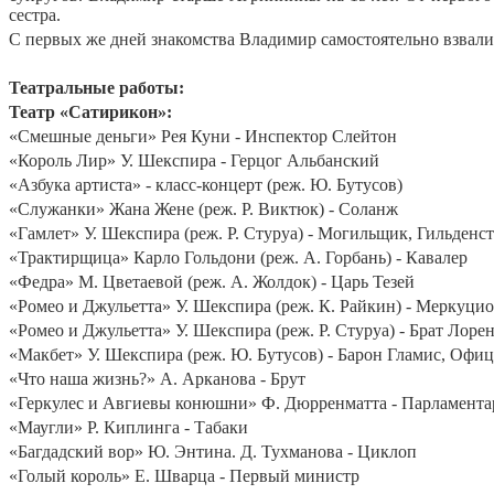
сестра.
С первых же дней знакомства Владимир самостоятельно взвалил
Театральные работы:
Театр «Сатирикон»:
«Смешные деньги» Рея Куни - Инспектор Слейтон
«Король Лир» У. Шекспира - Герцог Альбанский
«Азбука артиста» - класс-концерт (реж. Ю. Бутусов)
«Служанки» Жана Жене (реж. Р. Виктюк) - Соланж
«Гамлет» У. Шекспира (реж. Р. Стуруа) - Могильщик, Гильденс
«Трактирщица» Карло Гольдони (реж. А. Горбань) - Кавалер
«Федра» М. Цветаевой (реж. А. Жолдок) - Царь Тезей
«Ромео и Джульетта» У. Шекспира (реж. К. Райкин) - Меркуцио
«Ромео и Джульетта» У. Шекспира (реж. Р. Стуруа) - Брат Лоре
«Макбет» У. Шекспира (реж. Ю. Бутусов) - Барон Гламис, Офиц
«Что наша жизнь?» А. Арканова - Брут
«Геркулес и Авгиевы конюшни» Ф. Дюрренматта - Парламент
«Маугли» Р. Киплинга - Табаки
«Багдадский вор» Ю. Энтина. Д. Тухманова - Циклоп
«Голый король» Е. Шварца - Первый министр