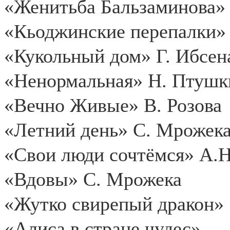
«Женитьба Бальзаминова» 
«Кьоджинские перепалки» 
«Кукольный дом» Г. Ибсен
«Ненормальная» Н. Птушк
«Вечно Живые» В. Розова
«Летний день» С. Мрожек
«Свои люди сочтёмся» А.Н
«Вдовы» С. Мрожека
«Жутко свирепый дракон»
«Алиса в стране чудес»