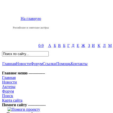
На главную
Российские и советские актёры
0-9
А
Б
В
Б
Г
Д
Е
Ж
З
И
К
Л
М
Главная
Новости
Форум
Ссылки
Помощь
Контакты
Главное меню -------------
Главная
Новости
Актеры
Форум
Поиск
Карта сайта
Помоги сайту --------------