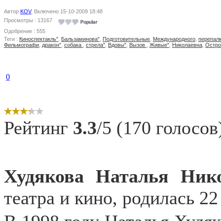
Автор
KOV
, Включено 15-10-2009 18:48
Просмотры : 13167
Одобрение : 555
Теги :
Киноспектакль"
,
Бальзаминова"
,
Подготовительные
,
Международного
,
перепалк
Фильмографи
,
дракон"
,
собака
,
стрела"
,
Вдовы"
,
Вызов
,
Живые"
,
Николаевна
,
Остро
0
Рейтинг
3.3
/5 (170 голосов
Худякова Наталья Ник
театра и кино, родилась 22