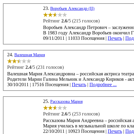
23.
Воробьев Александр (II)
Рейтинг
2.6
/5 (215 голосов)
Воробьев Александр Петрович – заслуженный
09/11/2011
|
11033 Посещения
|
Печать
|
Подр
24.
Валешная Мария
Рейтинг
2.4
/5 (231 голосов)
Валешная Мария Александровна – российская актриса театра и
Родители Марии Галина Мельник и Александр Кириков - акте
30/10/2011
|
17516 Посещения
|
Печать
|
Подробнее ...
25.
Рассказова Мария
Рейтинг
2.6
/5 (253 голосов)
Рассказова Мария Андреевна – российская актриса театра и кино, 
Мария училась в музыкальной школе по клас
22/10/2011
|
10923 Посещения
|
Печать
|
Подр