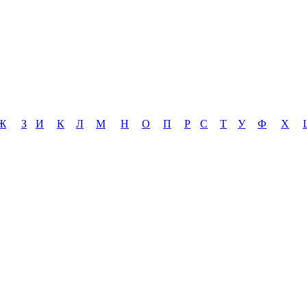
Ж
З
И
К
Л
М
Н
О
П
Р
С
Т
У
Ф
Х