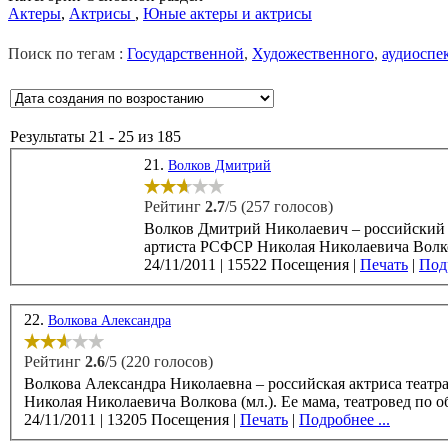
Актеры
,
Актрисы
,
Юные актеры и актрисы
Поиск по тегам :
Государственной
,
Художественного
,
аудиоспе
Результаты 21 - 25 из 185
21.
Волков Дмитрий
Рейтинг
2.7
/5 (257 голосов)
Волков Дмитрий Николаевич – российский ак
24/11/2011
|
15522 Посещения
|
Печать
|
Подр
22.
Волкова Александра
Рейтинг
2.6
/5 (220 голосов)
Волкова Александра Николаевна – российская актриса театра
Николая Николаевича Волкова (мл.). Ее мама, те
24/11/2011
|
13205 Посещения
|
Печать
|
Подробнее ...