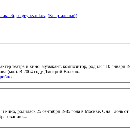
ктаклей
,
sergeybezrukov
,
(Квартальный)
тер театра и кино, музыкант, композитор, родился 10 января 19
артиста РСФСР Николая Николаевича Волкова (мл.). В 2004 году Дмитрий Волков...
обнее ...
 и кино, родилась 25 сентября 1985 года в Москве. Она - дочь о
атровед по образованию,...