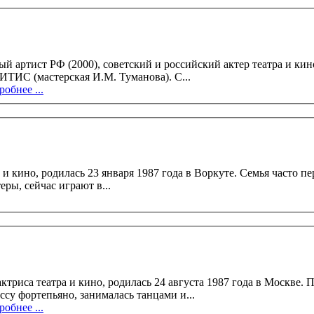
 артист РФ (2000), советский и российский актер театра и кино
В 1983 году Александр Воробьев окончил ГИТИС (мастерская И.М. Туманова). С...
обнее ...
 кино, родилась 23 января 1987 года в Воркуте. Семья часто пе
ры, сейчас играют в...
родилась 24 августа 1987 года в Москве. Параллельно с обучением в общеобразовательной школе,
су фортепьяно, занималась танцами и...
обнее ...