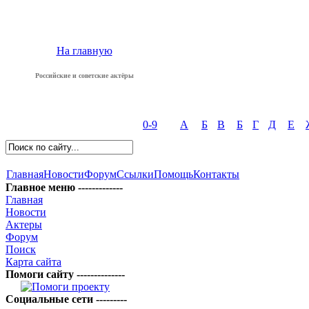
На главную
Российские и советские актёры
0-9
А
Б
В
Б
Г
Д
Е
Главная
Новости
Форум
Ссылки
Помощь
Контакты
Главное меню -------------
Главная
Новости
Актеры
Форум
Поиск
Карта сайта
Помоги сайту --------------
Социальные сети ---------