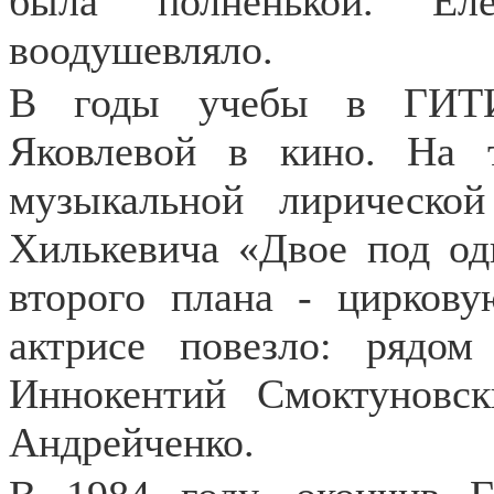
была полненькой. Ел
воодушевляло.
В годы учебы в ГИТИ
Яковлевой в кино. На 
музыкальной лирическо
Хилькевича «Двое под од
второго плана - цирков
актрисе повезло: рядо
Иннокентий Смоктуновс
Андрейченко.