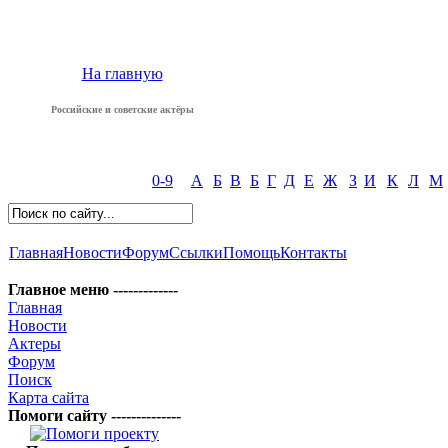
На главную
Российские и советские актёры
0-9
А
Б
В
Б
Г
Д
Е
Ж
З
И
К
Л
М
Главная
Новости
Форум
Ссылки
Помощь
Контакты
Главное меню -------------
Главная
Новости
Актеры
Форум
Поиск
Карта сайта
Помоги сайту --------------