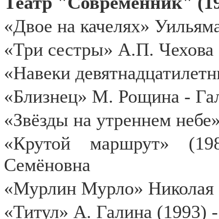
Театр "Современник" (198
«Двое на качелях» Уильяма
«Три сестры» А.П. Чехова
«Навеки девятнадцатилетни
«Близнец» М. Рощина - Га
«Звёзды на утреннем небе»
«Крутой маршрут» (19
Семёновна
«Мурлин Мурло» Николая К
«Титул» А. Галина (1993) 