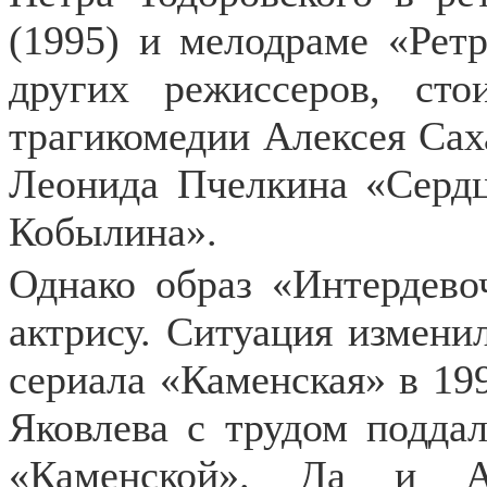
(1995) и мелодраме «Ретр
других режиссеров, ст
трагикомедии Алексея Сах
Леонида Пчелкина «Сердц
Кобылина».
Однако образ «Интердево
актрису. Ситуация измени
сериала «Каменская» в 199
Яковлева с трудом поддал
«Каменской». Да и Ал