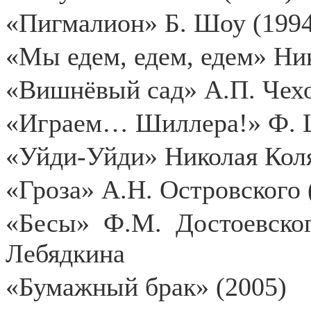
«Пигмалион» Б. Шоу (1994
«Мы едем, едем, едем» Ник
«Вишнёвый сад» А.П. Чехо
«Играем… Шиллера!» Ф. Ш
«Уйди-Уйди» Николая Кол
«Гроза» А.Н. Островского 
«Бесы» Ф.М. Достоевско
Лебядкина
«Бумажный брак» (2005)