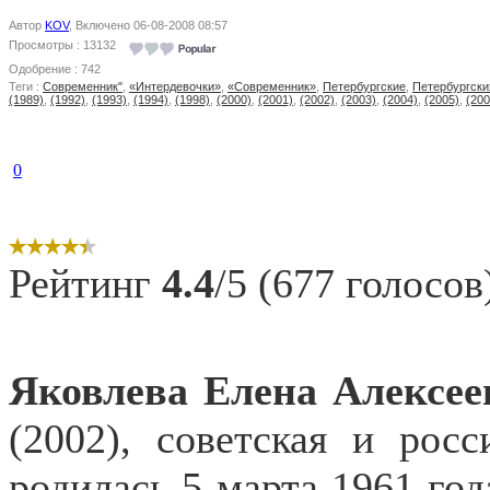
Автор
KOV
, Включено 06-08-2008 08:57
Просмотры : 13132
Одобрение : 742
Теги :
Современник"
,
«Интердевочки»
,
«Современник»
,
Петербургские
,
Петербургски
(1989)
,
(1992)
,
(1993)
,
(1994)
,
(1998)
,
(2000)
,
(2001)
,
(2002)
,
(2003)
,
(2004)
,
(2005)
,
(200
0
Рейтинг
4.4
/5 (677 голосов
Яковлева Елена Алексее
(2002), советская и росс
родилась 5 марта 1961 го