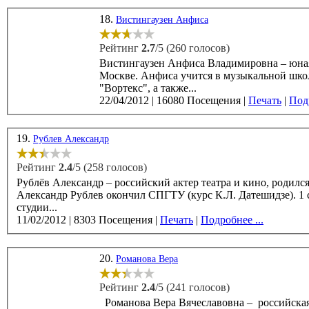
18.
Вистингаузен Анфиса
Рейтинг
2.7
/5 (260 голосов)
Вистингаузен Анфиса Владимировна – юная р
Москве. Анфиса учится в музыкальной школе по классу фортепиано и вокала и в школе современного танца
"Вортекс", а также...
22/04/2012
|
16080 Посещения
|
Печать
|
Подр
19.
Рублев Александр
Рейтинг
2.4
/5 (258 голосов)
Рублёв Александр – российский актер театра и кино, родился 8 авгус
Александр Рублев окончил СПГТУ (курс К.Л. Датешидзе). 1 сентября 2007 года он стал одним из основателей
студии...
11/02/2012
|
8303 Посещения
|
Печать
|
Подробнее ...
20.
Романова Вера
Рейтинг
2.4
/5 (241 голосов)
Романова Вера Вячеславовна – российская актриса 