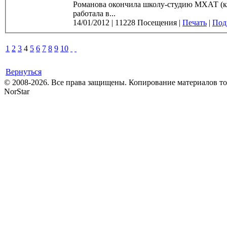
Романова окончила школу-студию МХАТ (курс А. Покр
работала в...
14/01/2012
|
11228 Посещения
|
Печать
|
Подр
1
2
3
4
5
6
7
8
9
10
Вернуться
© 2008-2026. Все права защищены. Копирование материалов т
NorStar