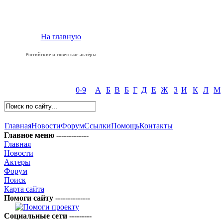
На главную
Российские и советские актёры
0-9
А
Б
В
Б
Г
Д
Е
Ж
З
И
К
Л
М
Главная
Новости
Форум
Ссылки
Помощь
Контакты
Главное меню -------------
Главная
Новости
Актеры
Форум
Поиск
Карта сайта
Помоги сайту --------------
Социальные сети ---------