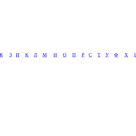
Ж
З
И
К
Л
М
Н
О
П
Р
С
Т
У
Ф
Х