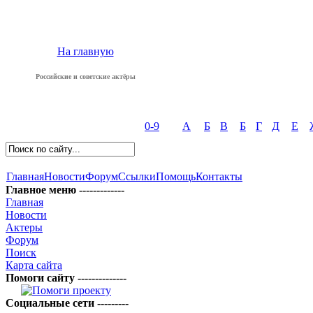
На главную
Российские и советские актёры
0-9
А
Б
В
Б
Г
Д
Е
Главная
Новости
Форум
Ссылки
Помощь
Контакты
Главное меню -------------
Главная
Новости
Актеры
Форум
Поиск
Карта сайта
Помоги сайту --------------
Социальные сети ---------