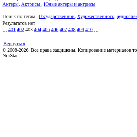
Актеры
,
Актрисы
,
Юные актеры и актрисы
Поиск по тегам :
Государственной
,
Художественного
,
аудиоспе
Результатов нет
401
402
403
404
405
406
407
408
409
410
Вернуться
© 2008-2026. Все права защищены. Копирование материалов т
NorStar