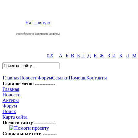
На главную
Российские и советские актёры
0-9
А
Б
В
Б
Г
Д
Е
Ж
З
И
К
Л
М
Главная
Новости
Форум
Ссылки
Помощь
Контакты
Главное меню -------------
Главная
Новости
Актеры
Форум
Поиск
Карта сайта
Помоги сайту --------------
Социальные сети ---------