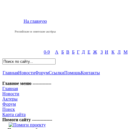
На главную
Российские и советские актёры
0-9
А
Б
В
Б
Г
Д
Е
Ж
З
И
К
Л
М
Главная
Новости
Форум
Ссылки
Помощь
Контакты
Главное меню -------------
Главная
Новости
Актеры
Форум
Поиск
Карта сайта
Помоги сайту --------------