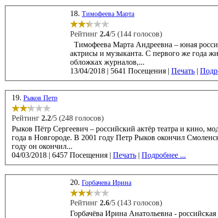
18.
Тимофеева Марта
Рейтинг
2.4
/5 (144 голосов)
Тимофеева Марта Андреевна – юная российс
актрисы и музыканта. С первого же года жизни девочка попала в модельный бизнес - ее фотографии появились на
обложках журналов,...
13/04/2018
|
5641 Посещения
|
Печать
|
Подро
19.
Рыков Петр
Рейтинг
2.2
/5 (248 голосов)
Рыков Пётр Сергеевич – российский актёр театра и кино, мод
года в Новгороде. В 2001 году Петр Рыков окончил Смоленское музыкальное училище по классу гитары. В 2006
году он окончил...
04/03/2018
|
6457 Посещения
|
Печать
|
Подробнее ...
20.
Горбачева Ирина
Рейтинг
2.6
/5 (143 голосов)
Горбачёва Ирина Анатольевна - российская 