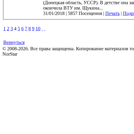
(Донецкая область, УССР). В детстве она занималась хорео
окончила ВТУ им. Щукина...
31/01/2018
|
5857 Посещения
|
Печать
|
Подро
1
2
3
4
5
6
7
8
9
10
Вернуться
© 2008-2026. Все права защищены. Копирование материалов т
NorStar