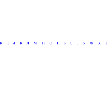
Ж
З
И
К
Л
М
Н
О
П
Р
С
Т
У
Ф
Х