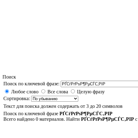
Поиск
Поиск по ключевой фразе:
Любое слово
Все слова
Целую фразу
Сортировка:
Текст для поиска должен содержать от 3 до 20 символов
Поиск по ключевой фразе
РҐСѓРґРѕР¶РµСЃС‚РІР
Всего найдено 0 материалов. Найти
РҐСѓРґРѕР¶РµСЃС‚РІР
с