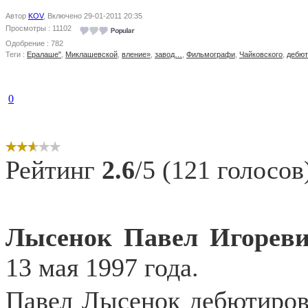
Автор
KOV
, Включено 29-01-2011 20:35
Просмотры : 11102
Одобрение : 782
Теги :
Ералаше"
,
Миклашевской
,
вление»
,
завод…
,
Фильмографи
,
Чайковского
,
дебют
0
Рейтинг
2.6
/5 (121 голосов
Лысенок Павел Игорев
13 мая 1997 года.
Павел Лысенок дебютирова