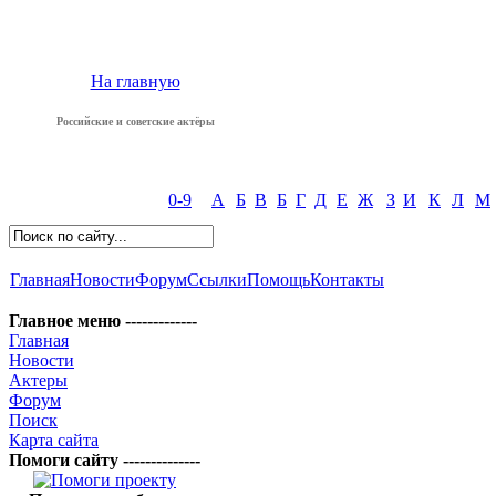
На главную
Российские и советские актёры
0-9
А
Б
В
Б
Г
Д
Е
Ж
З
И
К
Л
М
Главная
Новости
Форум
Ссылки
Помощь
Контакты
Главное меню -------------
Главная
Новости
Актеры
Форум
Поиск
Карта сайта
Помоги сайту --------------