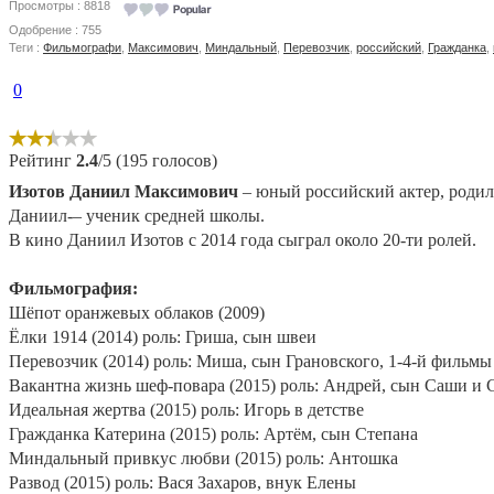
Просмотры : 8818
Одобрение : 755
Теги :
Фильмографи
,
Максимович
,
Миндальный
,
Перевозчик
,
российский
,
Гражданка
,
0
Рейтинг
2.4
/5 (195 голосов)
Изотов Даниил Максимович
– юный российский актер, родилс
Даниил-– ученик средней школы.
В кино Даниил Изотов с 2014 года сыграл около 20-ти ролей.
Фильмография:
Шёпот оранжевых облаков (2009)
Ёлки 1914 (2014) роль: Гриша, сын швеи
Перевозчик (2014) роль: Миша, сын Грановского, 1-4-й фильмы
Вакантна жизнь шеф-повара (2015) роль: Андрей, сын Саши и 
Идеальная жертва (2015) роль: Игорь в детстве
Гражданка Катерина (2015) роль: Артём, сын Степана
Миндальный привкус любви (2015) роль: Антошка
Развод (2015) роль: Вася Захаров, внук Елены