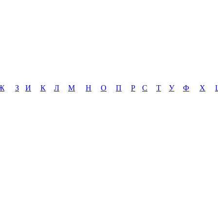
Ж
З
И
К
Л
М
Н
О
П
Р
С
Т
У
Ф
Х