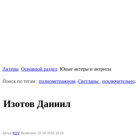
Актеры
Основной раздел
Юные актеры и актрисы
Поиск по тегам :
полнометражном
,
Светланы
,
исключительно
,
Изотов Даниил
Автор
KOV
, Включено 15-10-2015 19:23