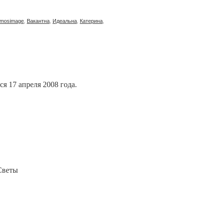
mosimage
,
Вакантна
,
Идеальна
,
Катерина
,
я 17 апреля 2008 года.
Светы