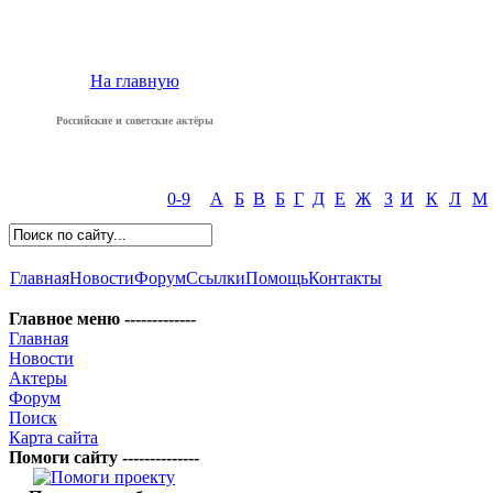
На главную
Российские и советские актёры
0-9
А
Б
В
Б
Г
Д
Е
Ж
З
И
К
Л
М
Главная
Новости
Форум
Ссылки
Помощь
Контакты
Главное меню -------------
Главная
Новости
Актеры
Форум
Поиск
Карта сайта
Помоги сайту --------------