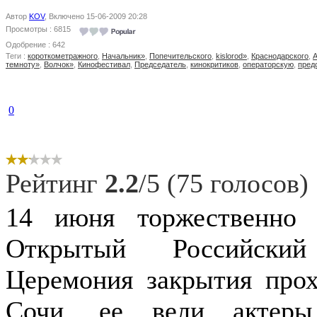
Автор
KOV
, Включено 15-06-2009 20:28
Просмотры : 6815
Одобрение : 642
Теги :
короткометражного
,
Начальник»
,
Попечительского
,
kislorod»
,
Краснодарского
,
темноту»
,
Волчок»
,
Кинофестивал
,
Председатель
,
кинокритиков
,
операторскую
,
пред
0
Рейтинг
2.2
/5 (75 голосов)
14 июня торжественно
Открытый Российский
Церемония закрытия прох
Сочи, ее вели актер