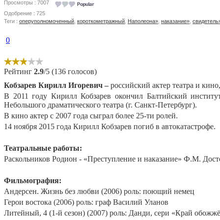
Просмотры : 7007
Одобрение : 725
Теги :
оперуполномоченный
,
короткометражный
,
Наполеона»
,
наказание»
,
свидетель
0
Рейтинг
2.9
/5 (136 голосов)
Кобзарев Кирилл Игоревич –
российский актер театра и кино
В 2011 году Кирилл Кобзарев окончил Балтийский институ
Небольшого драматического театра (г. Санкт-Петербург).
В кино актер с 2007 года сыграл более 25-ти ролей.
14 ноября 2015 года Кирилл Кобзарев погиб в автокатастрофе.
Театральные работы:
Раскольников Родион - «Преступление и наказание» Ф.М. Дост
Фильмография:
Андерсен. Жизнь без любви (2006) роль: поющий немец
Герои востока (2006) роль: граф Василий Уланов
Литейный, 4 (1-й сезон) (2007) роль: Данди, сери «Край обожж