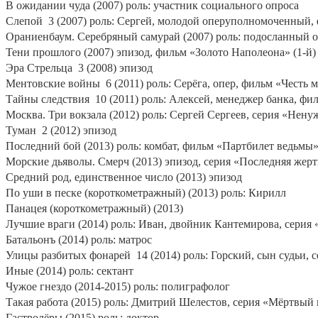
В ожидании чуда (2007) роль: участник социального опроса
Слепой
3 (2007) роль: Сергей, молодой оперуполномоченный,
Ораниенбаум. Серебряный самурай (2007) роль: подосланный о
Тени прошлого (2007) эпизод, фильм «Золото Наполеона» (1-й)
Эра Стрельца
3 (2008) эпизод
Ментовские войны
6 (2011) роль: Серёга, опер, фильм «Честь 
Тайны следствия
10 (2011) роль: Алексей, менеджер банка, фи
Москва. Три вокзала (2012) роль: Сергей Сергеев, серия «Нену
Туман
2 (2012) эпизод
Последний бой (2013) роль: комбат, фильм «Партбилет ведьмы»
Морские дьяволы. Смерч (2013) эпизод, серия «Последняя жертв
Средний род, единственное число (2013) эпизод
По уши в песке (короткометражный) (2013) роль: Кирилл
Панацея (короткометражный) (2013)
Лучшие враги (2014) роль: Иван, двойник Кантемирова, серия «
Батальонъ (2014) роль: матрос
Улицы разбитых фонарей
14 (2014) роль: Горский, сын судьи, 
Иные (2014) роль: сектант
Чужое гнездо (2014-2015) роль: полиграфолог
Такая работа (2015) роль: Дмитрий Шелестов, серия «Мёртвый г
Гастролёры (2015) роль: доктор