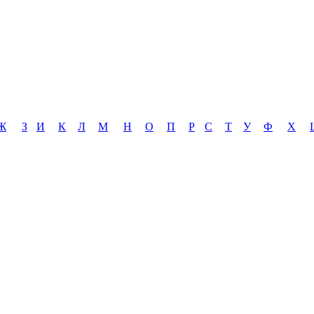
Ж
З
И
К
Л
М
Н
О
П
Р
С
Т
У
Ф
Х