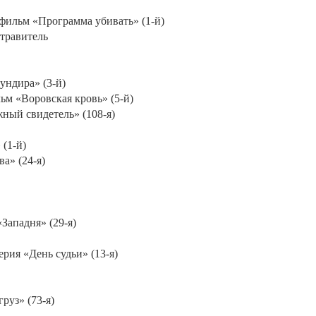
 фильм «Программа убивать» (1-й)
травитель
мундира» (3-й)
льм «Воровская кровь» (5-й)
жный свидетель» (108-я)
 (1-й)
а» (24-я)
Западня» (29-я)
серия «День судьи» (13-я)
руз» (73-я)