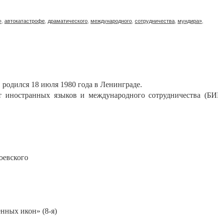
»
,
автокатастрофе
,
драматического
,
международного
,
сотрудничества
,
мундира»
,
, родился 18 июля 1980 года в Ленинграде.
т иностранных языков и международного сотрудничества (БИ
оевского
ённых икон» (8-я)