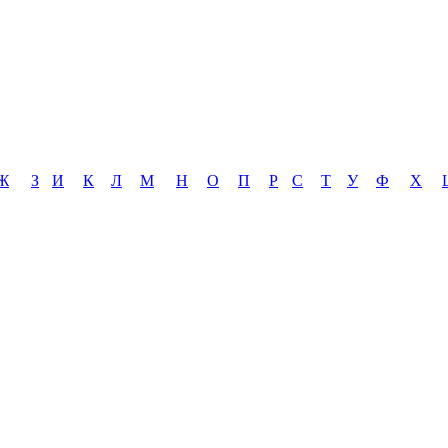
Ж
З
И
К
Л
М
Н
О
П
Р
С
Т
У
Ф
Х