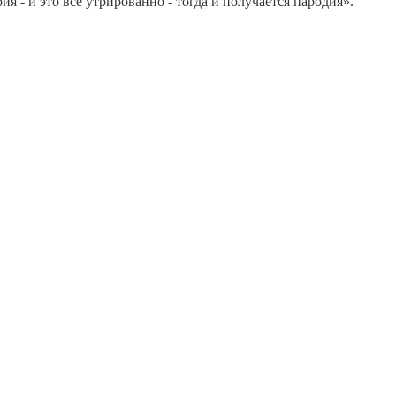
я - и это все утрированно - тогда и получается пародия».