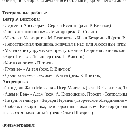
боится, но которые замечают все остальные, кроме него самого.
Театральные работы:
Театр Р. Виктюка:
«Сергей и Айседора» - Сергей Есенин (реж. Р. Виктюк)
«Сон в летнюю ночь» - Лизандр (реж. И. Селин)
«Мастер и Маргарита» М. Булгакова - Иван Бездомный (реж. Р.
«Непостижимая женщина, живущая в нас, или Любовные игры» 
«Маленькие супружеские преступления» Габриэли Запольской -
«Эдит Пиаф» - Легионер (реж. Р. Виктюк)
«Кот в сапогах» - Петруша
«Путаны» - Ангел (реж. Р. Виктюк)
«Давай займемся сексом» - Ангел (реж. Р. Виктюк)
Антреприза:
«Скандал» Жана Морсана - Пьер Монтень (реж. В. Саркисов, Т
«Адам и Ева» - Адам (реж. А. Кирющенко, Проект «Театральн
«Интриги гламура» Жерара Нерваля (Творческое объединение «
«Любовь не картошка, не выбросишь в окошко» - Виктор (про
«Чего хотят мужчины?» (реж. Ольга Шведова)
Фильмография: