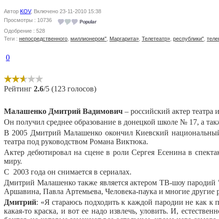
Автор
KOV
, Включено 23-11-2010 15:38
Просмотры : 10736
Одобрение : 528
Теги :
непосредственного
,
миллионером"
,
Маргарита»
,
Телетеатр»
,
республики"
,
теле
0
Рейтинг
2.6
/5 (123 голосов)
Малашенко Дмитрий Вадимович
– российский актер театра и
Он получил среднее образование в донецкой школе № 17, а та
В 2005 Дмитрий Малашенко окончил Киевский национальный 
театра под руководством Романа Виктюка.
Актер дебютировал на сцене в роли Сергея Есенина в спекта
миру.
С
2003 года он снимается в сериалах.
Дмитрий Малашенко также является актером ТВ-шоу пародий "
Аршавина, Павла Артемьева, Человека-паука и многие другие 
Дмитрий
: «Я стараюсь подходить к каждой пародии не как к п
какая-то краска, и вот ее надо извлечь, уловить. И, естестве