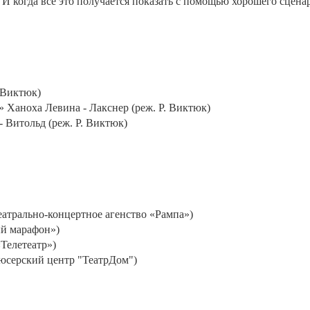
 И когда все это получается показать с помощью хорошего сценари
 Виктюк)
Ханоха Левина - Лакснер (реж. Р. Виктюк)
 Витольд (реж. Р. Виктюк)
еатрально-концертное агенство «Рампа»)
ый марафон»)
Телетеатр»)
дюсерский центр "ТеатрДом")