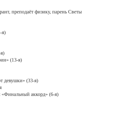
рант, преподаёт физику, парень Светы
-я)
я)
ин» (13-я)
т девушки» (33-я)
я
я «Финальный аккорд» (6-я)