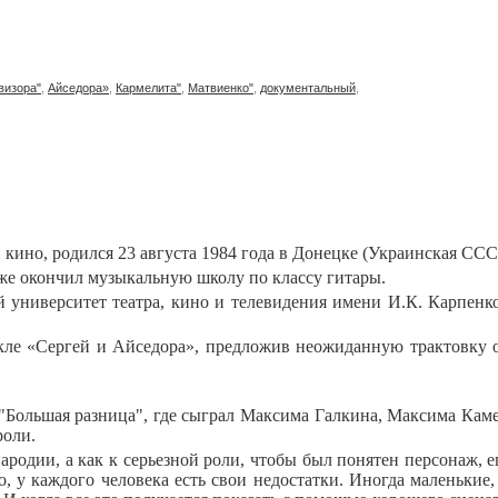
визора"
,
Айседора»
,
Кармелита"
,
Матвиенко"
,
документальный
,
 кино, родился 23 августа 1984 года в Донецке (Украинская ССС
кже окончил музыкальную школу по классу гитары.
университет театра, кино и телевидения имени И.К. Карпенко
кле «Сергей и Айседора», предложив неожиданную трактовку о
Большая разница", где сыграл Максима Галкина, Максима Каме
роли.
ародии, а как к серьезной роли, чтобы был понятен персонаж, е
нно, у каждого человека есть свои недостатки. Иногда маленькие