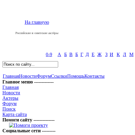
На главную
Российские и советские актёры
0-9
А
Б
В
Б
Г
Д
Е
Ж
З
И
К
Л
М
Главная
Новости
Форум
Ссылки
Помощь
Контакты
Главное меню -------------
Главная
Новости
Актеры
Форум
Поиск
Карта сайта
Помоги сайту --------------
Социальные сети ---------