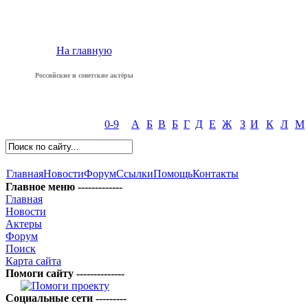
На главную
Российские и советские актёры
0-9
А
Б
В
Б
Г
Д
Е
Ж
З
И
К
Л
М
Главная
Новости
Форум
Ссылки
Помощь
Контакты
Главное меню -------------
Главная
Новости
Актеры
Форум
Поиск
Карта сайта
Помоги сайту --------------
Социальные сети ---------