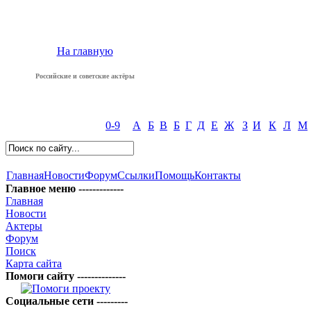
На главную
Российские и советские актёры
0-9
А
Б
В
Б
Г
Д
Е
Ж
З
И
К
Л
М
Главная
Новости
Форум
Ссылки
Помощь
Контакты
Главное меню -------------
Главная
Новости
Актеры
Форум
Поиск
Карта сайта
Помоги сайту --------------
Социальные сети ---------