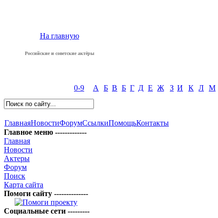
На главную
Российские и советские актёры
0-9
А
Б
В
Б
Г
Д
Е
Ж
З
И
К
Л
М
Главная
Новости
Форум
Ссылки
Помощь
Контакты
Главное меню -------------
Главная
Новости
Актеры
Форум
Поиск
Карта сайта
Помоги сайту --------------
Социальные сети ---------