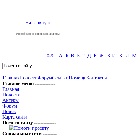
На главную
Российские и советские актёры
0-9
А
Б
В
Б
Г
Д
Е
Ж
З
И
К
Л
М
Главная
Новости
Форум
Ссылки
Помощь
Контакты
Главное меню -------------
Главная
Новости
Актеры
Форум
Поиск
Карта сайта
Помоги сайту --------------
Социальные сети ---------