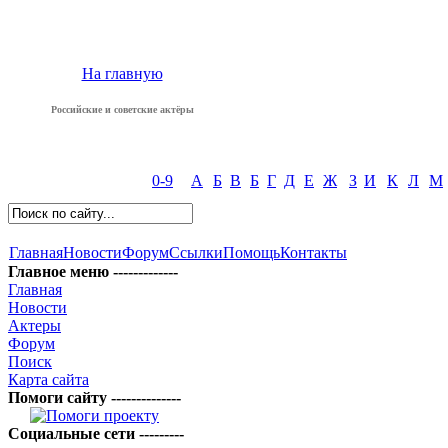
На главную
Российские и советские актёры
0-9
А
Б
В
Б
Г
Д
Е
Ж
З
И
К
Л
М
Главная
Новости
Форум
Ссылки
Помощь
Контакты
Главное меню -------------
Главная
Новости
Актеры
Форум
Поиск
Карта сайта
Помоги сайту --------------
Социальные сети ---------