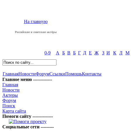
На главную
Российские и советские актёры
0-9
А
Б
В
Б
Г
Д
Е
Ж
З
И
К
Л
М
Главная
Новости
Форум
Ссылки
Помощь
Контакты
Главное меню -------------
Главная
Новости
Актеры
Форум
Поиск
Карта сайта
Помоги сайту --------------
Социальные сети ---------