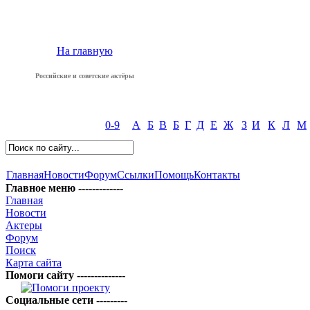
На главную
Российские и советские актёры
0-9
А
Б
В
Б
Г
Д
Е
Ж
З
И
К
Л
М
Главная
Новости
Форум
Ссылки
Помощь
Контакты
Главное меню -------------
Главная
Новости
Актеры
Форум
Поиск
Карта сайта
Помоги сайту --------------
Социальные сети ---------