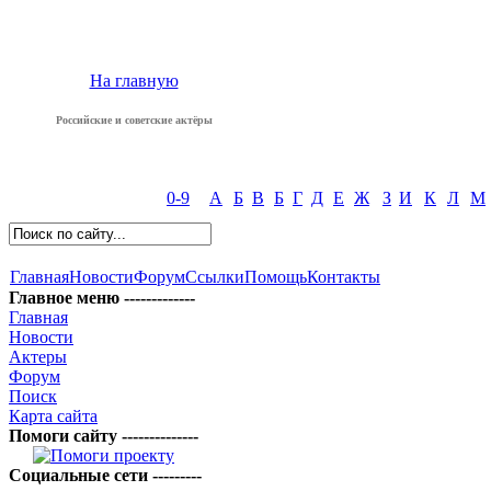
На главную
Российские и советские актёры
0-9
А
Б
В
Б
Г
Д
Е
Ж
З
И
К
Л
М
Главная
Новости
Форум
Ссылки
Помощь
Контакты
Главное меню -------------
Главная
Новости
Актеры
Форум
Поиск
Карта сайта
Помоги сайту --------------
Социальные сети ---------