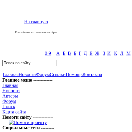
На главную
Российские и советские актёры
0-9
А
Б
В
Б
Г
Д
Е
Ж
З
И
К
Л
М
Главная
Новости
Форум
Ссылки
Помощь
Контакты
Главное меню -------------
Главная
Новости
Актеры
Форум
Поиск
Карта сайта
Помоги сайту --------------
Социальные сети ---------