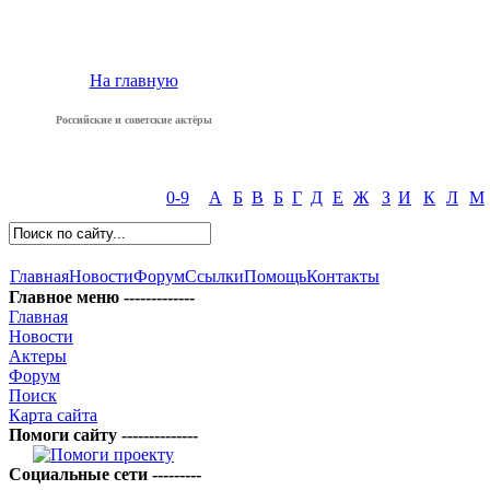
На главную
Российские и советские актёры
0-9
А
Б
В
Б
Г
Д
Е
Ж
З
И
К
Л
М
Главная
Новости
Форум
Ссылки
Помощь
Контакты
Главное меню -------------
Главная
Новости
Актеры
Форум
Поиск
Карта сайта
Помоги сайту --------------
Социальные сети ---------