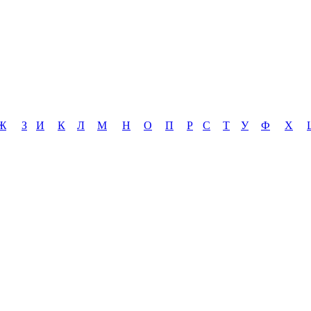
Ж
З
И
К
Л
М
Н
О
П
Р
С
Т
У
Ф
Х