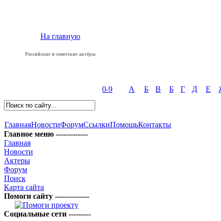
На главную
Российские и советские актёры
0-9
А
Б
В
Б
Г
Д
Е
Главная
Новости
Форум
Ссылки
Помощь
Контакты
Главное меню -------------
Главная
Новости
Актеры
Форум
Поиск
Карта сайта
Помоги сайту --------------
Социальные сети ---------