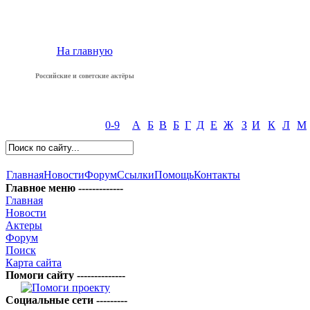
На главную
Российские и советские актёры
0-9
А
Б
В
Б
Г
Д
Е
Ж
З
И
К
Л
М
Главная
Новости
Форум
Ссылки
Помощь
Контакты
Главное меню -------------
Главная
Новости
Актеры
Форум
Поиск
Карта сайта
Помоги сайту --------------
Социальные сети ---------