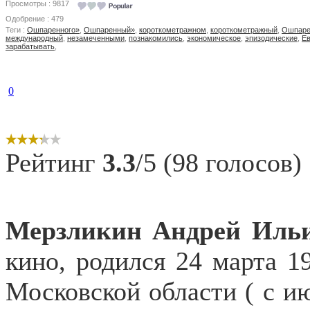
Просмотры : 9817
Одобрение : 479
Теги :
Ошпаренного»
,
Ошпаренный»
,
короткометражном
,
короткометражный
,
Ошпаре
международный
,
незамеченными
,
познакомились
,
экономическое
,
эпизодические
,
Е
зарабатывать
,
0
Рейтинг
3.3
/5 (98 голосов)
Мерзликин Андрей
Иль
кино, родился 24 марта 1
Московской области ( с ию