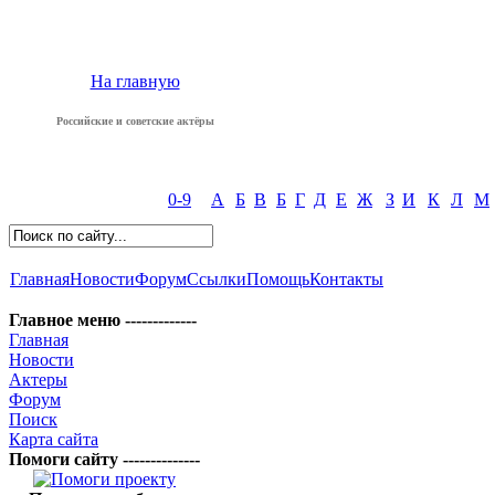
На главную
Российские и советские актёры
0-9
А
Б
В
Б
Г
Д
Е
Ж
З
И
К
Л
М
Главная
Новости
Форум
Ссылки
Помощь
Контакты
Главное меню -------------
Главная
Новости
Актеры
Форум
Поиск
Карта сайта
Помоги сайту --------------