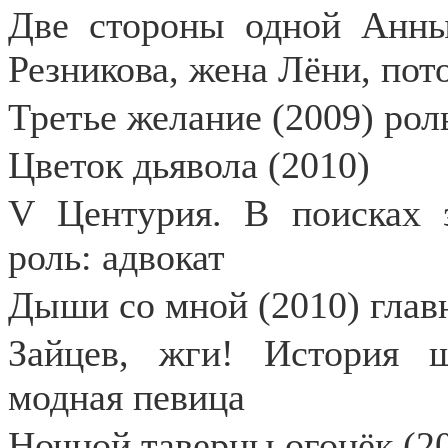
Две стороны одной Анны 
Резникова, жена Лёни, пот
Третье желание (2009) рол
Цветок дьявола (2010)
V
Центурия. В поисках з
роль: адвокат
Дыши со мной (2010) глав
Зайцев, жги! История ш
модная певица
Ночной таверны огонёк (2