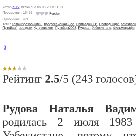
Автор
KOV
, Включено 08-08-2008 11:13
Просмотры : 18486
Одобрение : 763
Теги :
Казакизразбойники
,
профессиональное
,
Примадонны"
,
Проводница"
,
natashar
Путейцы"
,
звезды»
,
Кутузовском
,
Путейцы2008
,
Рудова
,
Узбекистане
,
Фильмографи
0
Рейтинг
2.5
/5 (243 голосов
Рудова Наталья
Вади
родилась 2 июля 1983
Узбекистане, потому ч