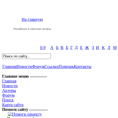
На главную
Российские и советские актёры
0-9
А
Б
В
Б
Г
Д
Е
Ж
З
И
К
Л
М
Главная
Новости
Форум
Ссылки
Помощь
Контакты
Главное меню -------------
Главная
Новости
Актеры
Форум
Поиск
Карта сайта
Помоги сайту --------------