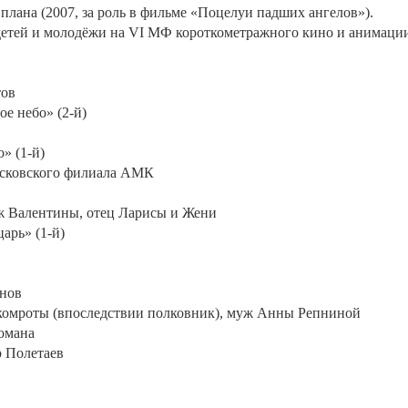
лана (2007, за роль в фильме «Поцелуи падших ангелов»).
етей и молодёжи на VI МФ короткометражного кино и анимации "
тов
ое небо» (2-й)
» (1-й)
московского филиала АМК
муж Валентины, отец Ларисы и Жени
арь» (1-й)
енов
, комроты (впоследствии полковник), муж Анны Репниной
Романа
р Полетаев