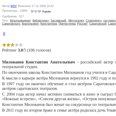
Автор
KOV
, Включено 17-11-2008 19:42
Просмотры : 13955
Одобрение : 517
Теги :
Безотцовщина»
,
библиотеке»
,
Заславский
,
Мечтатели»
,
Сплендидс»
,
государс
Саратовского
,
Анатольевич
,
Константина
,
Пречистенка
,
России"
,
Саратовской
,
Сарат
0
Рейтинг
3.0
/5 (106 голосов)
Милованов Константин Анатольевич
– российский актер 
театральной студии.
По окончании школы Константин Милованов год учился в Сара
К мысли о карьере актёра Милованов вернулся в 1992 году и п
В 1997 году он окончил обучение и стал актёром Саратовског
актёров саратовских театралов.
С 2004 года актер начал активно сниматься в кино и сыграл 
«Нежные встречи», «Совсем другая жизнь», «Остров ненужны
Константин Милованов был женат на сокурснице по театральном
В 2011 году во втором браке в семье актёра родилась дочь Ульян