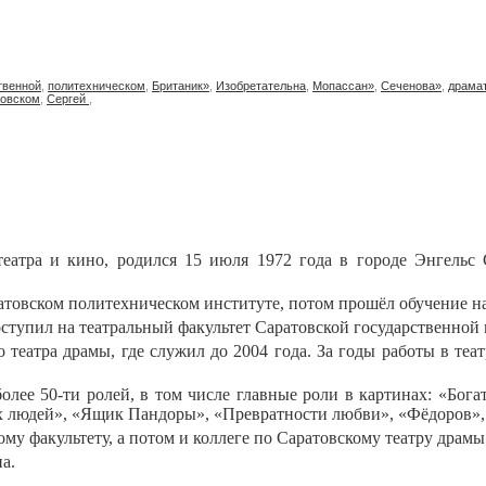
твенной
,
политехническом
,
Британик»
,
Изобретательна
,
Мопассан»
,
Сеченова»
,
драма
овском
,
Сергей
,
театра и кино, родился 15 июля 1972 года в городе Энгельс
товском политехническом институте, потом прошёл обучение на
оступил на театральный факультет Саратовской государственной 
о театра драмы, где служил до 2004 года. За годы работы в те
более 50-ти ролей, в том числе главные роли в картинах: «Бог
х людей», «Ящик Пандоры», «Превратности любви», «Фёдоров»,
у факультету, а потом и коллеге по Саратовскому театру драмы
а.