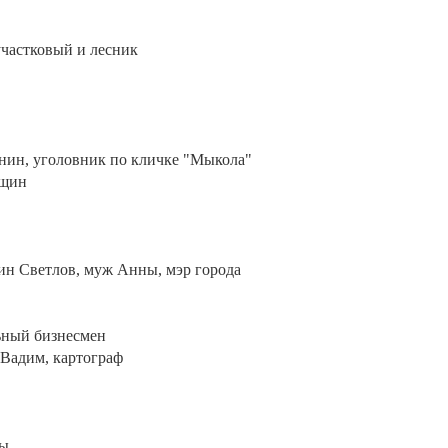
"
участковый и лесник
унин, уголовник по кличке "Мыкола"
ащин
тин Светлов, муж Анны, мэр города
ьный бизнесмен
 Вадим, картограф
ны