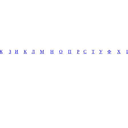
Ж
З
И
К
Л
М
Н
О
П
Р
С
Т
У
Ф
Х