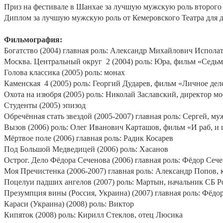
Приз на фестивале в Шанхае за лучшую мужскую роль второго п
Диплом за лучшую мужскую роль от Кемеровского Театра для д
Фильмография:
Богатство (2004) главная роль: Александр Михайлович Испола
Москва. Центральный округ
2 (2004) роль: Юра, фильм «Седьм
Голова классика (2005) роль: монах
Каменская
4 (2005) роль: Георгий Дударев, фильм «Личное дело
Охота на изюбря (2005) роль: Николай Заславский, директор 
Студенты (2005) эпизод
Обречённая стать звездой (2005-2007) главная роль: Сергей, 
Вызов (2006) роль: Олег Иванович Карташов, фильм «И раб, и ц
Мёртвое поле (2006) главная роль: Радик Косарев
Под Большой Медведицей (2006) роль: Хасанов
Острог. Дело Фёдора Сеченова (2006) главная роль: Фёдор Сеч
Моя Пречистенка (2006-2007) главная роль: Александр Попов
Поцелуи падших ангелов (2007) роль: Мартын, начальник СБ 
Презумпция вины (Россия, Украина) (2007) главная роль: Фёдо
Караси (Украина) (2008) роль: Виктор
Кипяток (2008) роль: Кирилл Стеклов, отец Люсика