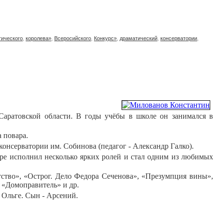
тического
,
королева»
,
Всеросийского
,
Конкурс»
,
драматический
,
консерватории
,
 Саратовской области. В годы учёбы в школе он занимался в
 повара.
консерватории им. Собинова (педагог - Александр Галко).
атре исполнил несколько ярких ролей и стал одним из любимых
атство», «Острог. Дело Федора Сеченова», «Презумпция вины»,
 «Домоправитель» и др.
 Ольге. Сын - Арсений.