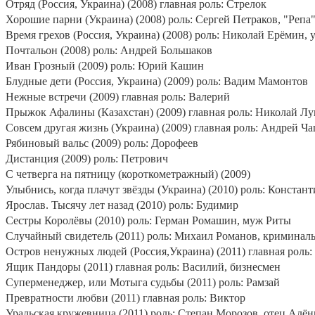
Отряд (Россия, Украина) (2008) главная роль: Стрелок
Хорошие парни (Украина) (2008) роль: Сергей Петраков, "Репа
Время грехов (Россия, Украина) (2008) роль: Николай Ерёмин, 
Почтальон (2008) роль: Андрей Большаков
Иван Грозный (2009) роль: Юрий Кашин
Блудные дети (Россия, Украина) (2009) роль: Вадим Мамонтов
Нежные встречи (2009) главная роль: Валерий
Прыжок Афалины (Казахстан) (2009) главная роль: Николай Л
Совсем другая жизнь (Украина) (2009) главная роль: Андрей Ч
Рябиновый вальс (2009) роль: Дорофеев
Дистанция (2009) роль: Петрович
С четверга на пятницу (короткометражный) (2009)
Улыбнись, когда плачут звёзды (Украина) (2010) роль: Констан
Ярослав. Тысячу лет назад (2010) роль: Будимир
Сестры Королёвы (2010) роль: Герман Ромашин, муж Риты
Случайный свидетель (2011) роль: Михаил Романов, криминал
Остров ненужных людей (Россия,Украина) (2011) главная роль:
Ящик Пандоры (2011) главная роль: Василий, бизнесмен
Суперменеджер, или Мотыга судьбы (2011) роль: Рамзай
Превратности любви (2011) главная роль: Виктор
Уральская кружевница (2011) роль: Степан Морозов, отец Алё