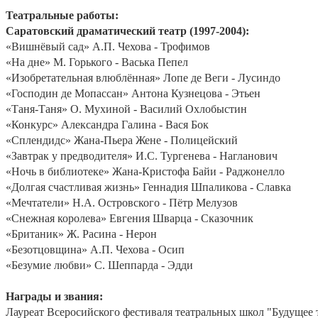
Театральные работы:
Саратовский драматический театр (1997-2004):
«Вишнёвый сад» А.П. Чехова - Трофимов
«На дне» М. Горького - Васька Пепел
«Изобретательная влюблённая» Лопе де Веги - Лусиндо
«Господин де Мопассан» Антона Кузнецова - Этьен
«Таня-Таня» О. Мухиной - Василий Охлобыстин
«Конкурс» Александра Галина - Вася Бок
«Сплендидс» Жана-Пьера Жене - Полицейский
«Завтрак у предводителя» И.С. Тургенева - Нагланович
«Ночь в библиотеке» Жана-Кристофа Байи - Раджонелло
«Долгая счастливая жизнь» Геннадия Шпаликова - Славка
«Мечтатели» Н.А. Островского - Пётр Мелузов
«Снежная королева» Евгения Шварца - Сказочник
«Британик» Ж. Расина - Нерон
«Безотцовщина» А.П. Чехова - Осип
«Безумие любви» С. Шеппарда - Эдди
Награды и звания:
Лауреат Всеросийского фестиваля театральных школ "Будущее те