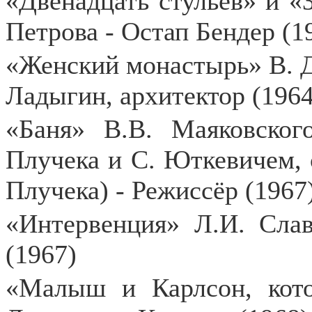
«Двенадцать стульев» и «
Петрова - Остап Бендер (1
«Женский монастырь» В. Д
Ладыгин, архитектор (1964
«Баня» В.В. Маяковског
Плучека и С. Юткевичем, с
Плучека) - Режиссёр (1967
«Интервенция» Л.И. Сла
(1967)
«Малыш и Карлсон, кот