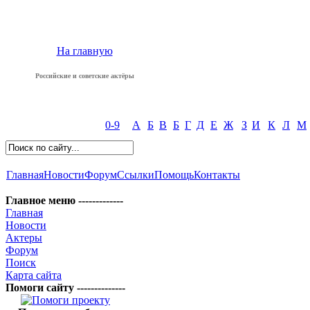
На главную
Российские и советские актёры
0-9
А
Б
В
Б
Г
Д
Е
Ж
З
И
К
Л
М
Главная
Новости
Форум
Ссылки
Помощь
Контакты
Главное меню -------------
Главная
Новости
Актеры
Форум
Поиск
Карта сайта
Помоги сайту --------------