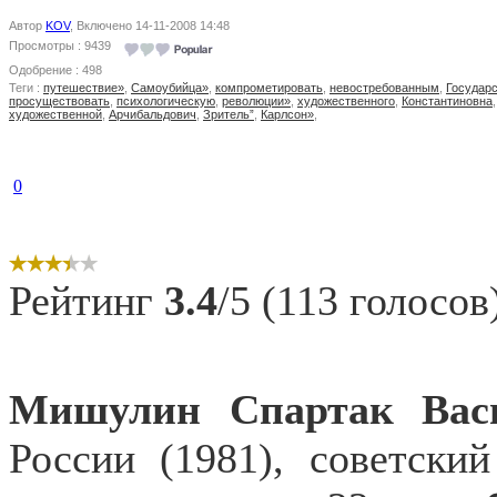
Автор
KOV
, Включено 14-11-2008 14:48
Просмотры : 9439
Одобрение : 498
Теги :
путешествие»
,
Самоубийца»
,
компрометировать
,
невостребованным
,
Государ
просуществовать
,
психологическую
,
революции»
,
художественного
,
Константиновна
художественной
,
Арчибальдович
,
Зритель”
,
Карлсон»
,
0
Рейтинг
3.4
/5 (113 голосов
Мишулин Спартак Вас
России (1981), советски