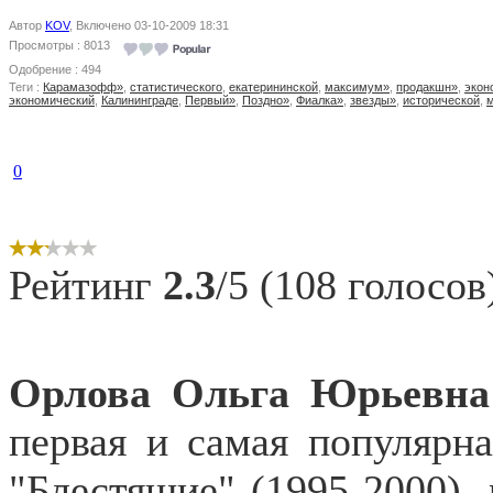
Автор
KOV
, Включено 03-10-2009 18:31
Просмотры : 8013
Одобрение : 494
Теги :
Карамазофф»
,
статистического
,
екатерининской
,
максимум»
,
продакшн»
,
экон
экономический
,
Калининграде
,
Первый»
,
Поздно»
,
Фиалка»
,
звезды»
,
исторической
,
м
0
Рейтинг
2.3
/5 (108 голосов
Орлова Ольга Юрьевн
первая и самая популярн
"Блестящие" (1995-2000), 