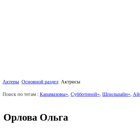
Актеры
Основной раздел
Актрисы
Поиск по тегам :
Карамазовы»
,
Субботиной»
,
Шпильрайн»
,
Ай
Орлова Ольга