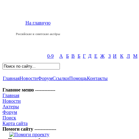
На главную
Российские и советские актёры
0-9
А
Б
В
Б
Г
Д
Е
Ж
З
И
К
Л
М
Главная
Новости
Форум
Ссылки
Помощь
Контакты
Главное меню -------------
Главная
Новости
Актеры
Форум
Поиск
Карта сайта
Помоги сайту --------------