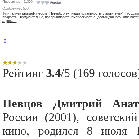
Просмотры : 11390
Одобрение : 558
Теги :
кинематографические
,
Петербурге»
,
индивидуальность
,
укротителей"
,
Государ
Квартет»
,
Неудивительно
,
воспринимаетс
,
выплескиватьс
,
долгожданного
,
кинемато
адвокат"
,
0
Рейтинг
3.4
/5 (169 голосов
Певцов Дмитрий
Анат
России (2001), советски
кино, родился 8 июля 