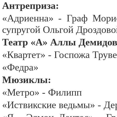
Антреприза:
«Адриенна» - Граф Морис
супругой Ольгой Дроздово
Театр «А» Аллы Демидов
«Квартет» - Госпожа Трув
«Федра»
Мюзиклы:
«Метро» - Филипп
«Иствикские ведьмы» - Де