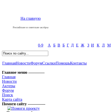
На главную
Российские и советские актёры
0-9
А
Б
В
Б
Г
Д
Е
Ж
З
И
К
Л
М
Главная
Новости
Форум
Ссылки
Помощь
Контакты
Главное меню -------------
Главная
Новости
Актеры
Форум
Поиск
Карта сайта
Помоги сайту --------------