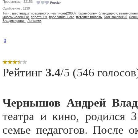
Просмотры : 32153
Одобрение : 1139
Теги :
шестнадцатисерийного
,
чемпиона(2008)
,
Карамболь»
,
благодарю»
,
взаимопони
многочисленные
,
перстень»
,
прославленного
,
путешествовать
,
Бальзаковский
,
женщ
Владимирович
,
Ленком»
,
0
Рейтинг
3.4
/5 (546 голосов
Чернышов Андрей
Вла
театра и кино, родился 
семье педагогов. После о