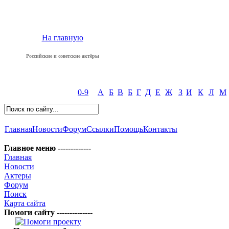
На главную
Российские и советские актёры
0-9
А
Б
В
Б
Г
Д
Е
Ж
З
И
К
Л
М
Главная
Новости
Форум
Ссылки
Помощь
Контакты
Главное меню -------------
Главная
Новости
Актеры
Форум
Поиск
Карта сайта
Помоги сайту --------------