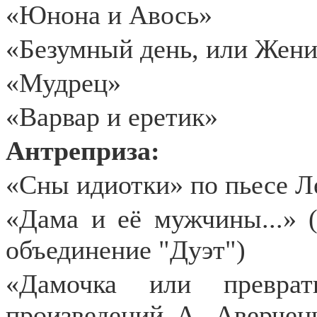
«Юнона и Авось»
«Безумный день, или Жен
«Мудрец»
«Варвар и еретик»
Антреприза:
«Сны идиотки» по пьесе Л
«Дама и её мужчины...» 
объединение "Дуэт")
«Дамочка или превра
произведений А. Аверченк