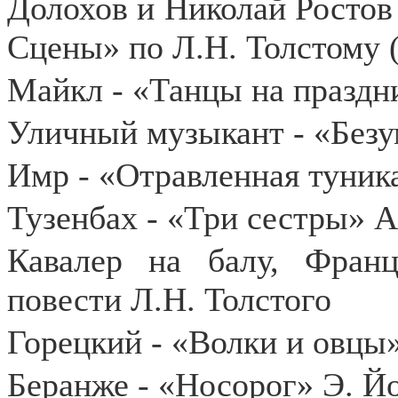
Долохов и Николай Ростов 
Сцены» по Л.Н. Толстому 
Майкл - «Танцы на праздн
Уличный музыкант - «Без
Имр - «Отравленная туник
Тузенбах - «Три сестры» А
Кавалер на балу, Фран
повести Л.Н. Толстого
Горецкий - «Волки и овцы
Беранже - «Носорог» Э. Й