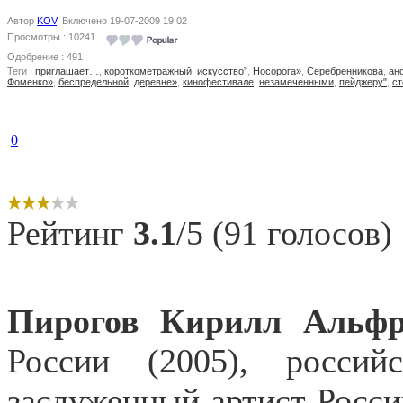
Автор
KOV
, Включено 19-07-2009 19:02
Просмотры : 10241
Одобрение : 491
Теги :
приглашает…
,
короткометражный
,
искусство”
,
Носорога»
,
Серебренникова
,
ан
Фоменко»
,
беспредельной
,
деревне»
,
кинофестивале
,
незамеченными
,
пейджеру"
,
с
0
Рейтинг
3.1
/5 (91 голосов)
Пирогов Кирилл Альфр
России (2005), росси
заслуженный артист России