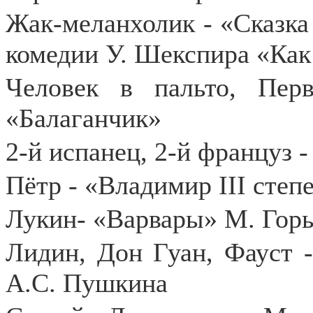
Жак-меланхолик - «Сказка
комедии У. Шекспира «Как
Человек в пальто, Пе
«Балаганчик»
2-й испанец, 2-й француз
Пётр - «Владимир III степ
Лукин- «Варвары» М. Горь
Лидин, Дон Гуан, Фауст 
А.С. Пушкина