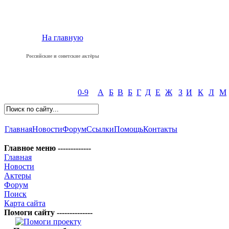
На главную
Российские и советские актёры
0-9
А
Б
В
Б
Г
Д
Е
Ж
З
И
К
Л
М
Главная
Новости
Форум
Ссылки
Помощь
Контакты
Главное меню -------------
Главная
Новости
Актеры
Форум
Поиск
Карта сайта
Помоги сайту --------------